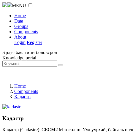
MENU
Home
Data
Groups
Components
About
Login
Register
Эрдэс баялгийн боловсрол
Knowledge portal
Home
Components
Кадастр
Кадастр
Кадастр (Cadastre): СЕСМИМ төсөл нь Уул уурхай, байгаль орч