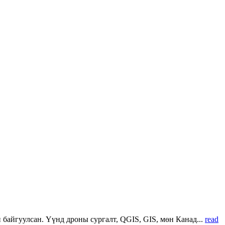
 байгуулсан. Үүнд дроны сургалт, QGIS, GIS, мөн Канад...
read