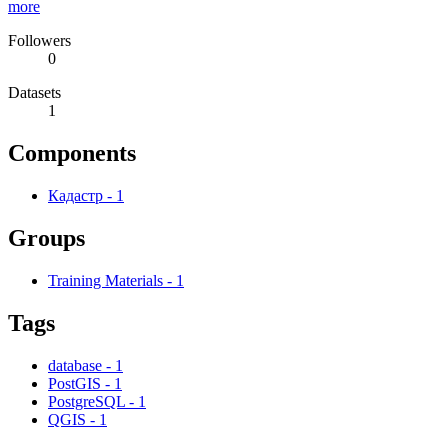
more
Followers
0
Datasets
1
Components
Кадастр
-
1
Groups
Training Materials
-
1
Tags
database
-
1
PostGIS
-
1
PostgreSQL
-
1
QGIS
-
1