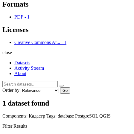
Formats
PDF
-
1
Licenses
Creative Commons At...
-
1
close
Datasets
Activity Stream
About
Order by
Go
1 dataset found
Components:
Кадастр
Tags:
database
PostgreSQL
QGIS
Filter Results