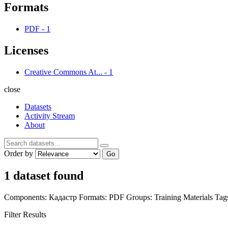
Formats
PDF
-
1
Licenses
Creative Commons At...
-
1
close
Datasets
Activity Stream
About
Order by
Go
1 dataset found
Components:
Кадастр
Formats:
PDF
Groups:
Training Materials
Tag
Filter Results