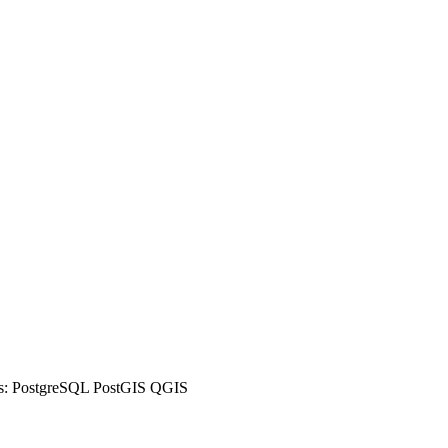
s:
PostgreSQL
PostGIS
QGIS