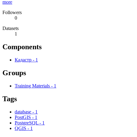
more
Followers
0
Datasets
1
Components
Кадастр
-
1
Groups
Training Materials
-
1
Tags
database
-
1
PostGIS
-
1
PostgreSQL
-
1
QGIS
-
1