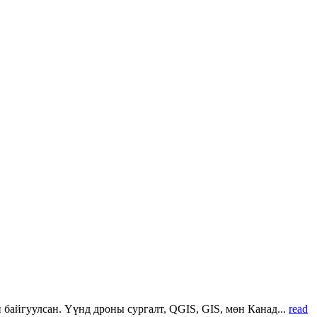
 байгуулсан. Үүнд дроны сургалт, QGIS, GIS, мөн Канад...
read