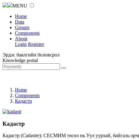
MENU
Home
Data
Groups
Components
About
Login
Register
Эрдэс баялгийн боловсрол
Knowledge portal
Home
Components
Кадастр
Кадастр
Кадастр (Cadastre): СЕСМИМ төсөл нь Уул уурхай, байгаль орч