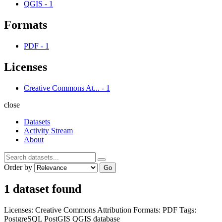
QGIS
-
1
Formats
PDF
-
1
Licenses
Creative Commons At...
-
1
close
Datasets
Activity Stream
About
Order by
Go
1 dataset found
Licenses:
Creative Commons Attribution
Formats:
PDF
Tags:
PostgreSQL
PostGIS
QGIS
database