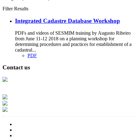
Filter Results
Integrated Cadastre Database Workshop
PDFs and videos of SESMIM training by Augusto Ribeiro
from June 11-12 2018 on a planning workshop for
determining procedures and practices for establishment of a
cadastral...
PDF
Contact us
Address: Ашигт малтмал, газрын тосны газар, Монгол Улс, Улаанбаатар
хот 15170, Чингэлтэй дүүрэг, Барилгачдын талбай-3, Засгийн газрын XII
байр, баруун жигүүр
Факс: 976-11-310370
Вэб админ: 976-51-263915
Цахим шуудан: info@mrpam.gov.mn