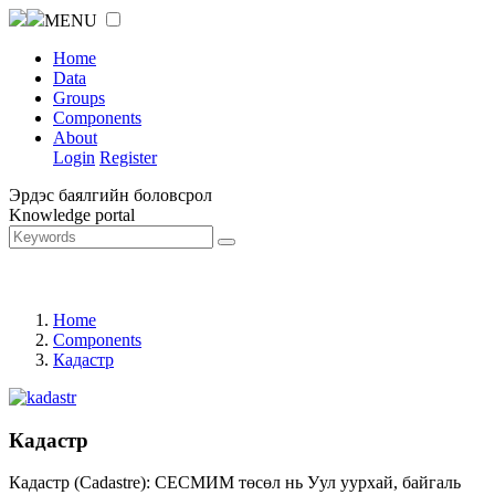
MENU
Home
Data
Groups
Components
About
Login
Register
Эрдэс баялгийн боловсрол
Knowledge portal
Home
Components
Кадастр
Кадастр
Кадастр (Cadastre): СЕСМИМ төсөл нь Уул уурхай, байгаль