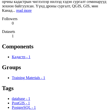
орчны кадастрын чиглэлээр нилээд хэдэн сургалт семинарууд
зохион байгуулсан. Үүнд дроны сургалт, QGIS, GIS, мөн
Канад...
read more
Followers
0
Datasets
1
Components
Кадастр
-
1
Groups
Training Materials
-
1
Tags
database
-
1
PostGIS
-
1
PostgreSQL
-
1