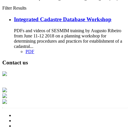
Filter Results
Integrated Cadastre Database Workshop
PDFs and videos of SESMIM training by Augusto Ribeiro
from June 11-12 2018 on a planning workshop for
determining procedures and practices for establishment of a
cadastral...
PDF
Contact us
Address: Ашигт малтмал, газрын тосны газар, Монгол Улс, Улаанбаатар
хот 15170, Чингэлтэй дүүрэг, Барилгачдын талбай-3, Засгийн газрын XII
байр, баруун жигүүр
Факс: 976-11-310370
Вэб админ: 976-51-263915
Цахим шуудан: info@mrpam.gov.mn