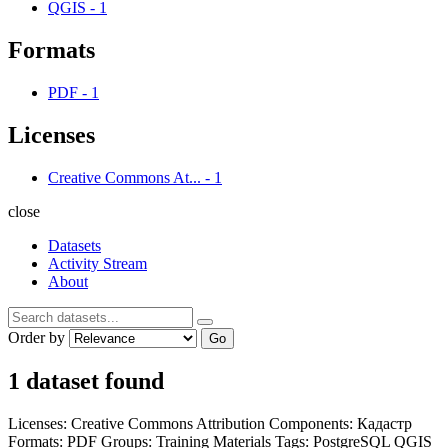
QGIS
-
1
Formats
PDF
-
1
Licenses
Creative Commons At...
-
1
close
Datasets
Activity Stream
About
Order by
Go
1 dataset found
Licenses:
Creative Commons Attribution
Components:
Кадастр
Formats:
PDF
Groups:
Training Materials
Tags:
PostgreSQL
QGIS