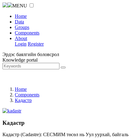
MENU
Home
Data
Groups
Components
About
Login
Register
Эрдэс баялгийн боловсрол
Knowledge portal
Home
Components
Кадастр
Кадастр
Кадастр (Cadastre): СЕСМИМ төсөл нь Уул уурхай, байгаль