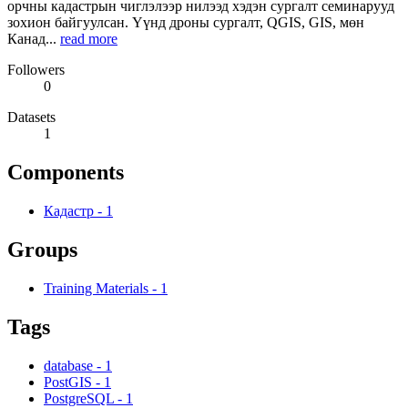
орчны кадастрын чиглэлээр нилээд хэдэн сургалт семинарууд
зохион байгуулсан. Үүнд дроны сургалт, QGIS, GIS, мөн
Канад...
read more
Followers
0
Datasets
1
Components
Кадастр
-
1
Groups
Training Materials
-
1
Tags
database
-
1
PostGIS
-
1
PostgreSQL
-
1