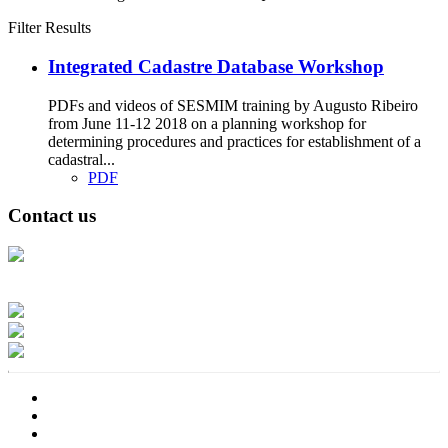
Filter Results
Integrated Cadastre Database Workshop
PDFs and videos of SESMIM training by Augusto Ribeiro
from June 11-12 2018 on a planning workshop for
determining procedures and practices for establishment of a
cadastral...
PDF
Contact us
Address: Ашигт малтмал, газрын тосны газар, Монгол Улс, Улаанбаатар
хот 15170, Чингэлтэй дүүрэг, Барилгачдын талбай-3, Засгийн газрын XII
байр, баруун жигүүр
Факс: 976-11-310370
Вэб админ: 976-51-263915
Цахим шуудан: info@mrpam.gov.mn