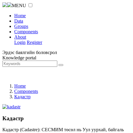
MENU
Home
Data
Groups
Components
About
Login
Register
Эрдэс баялгийн боловсрол
Knowledge portal
Home
Components
Кадастр
Кадастр
Кадастр (Cadastre): СЕСМИМ төсөл нь Уул уурхай, байгаль