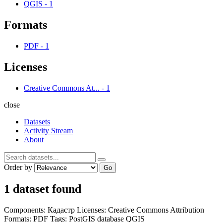
QGIS
-
1
Formats
PDF
-
1
Licenses
Creative Commons At...
-
1
close
Datasets
Activity Stream
About
Order by
Go
1 dataset found
Components:
Кадастр
Licenses:
Creative Commons Attribution
Formats:
PDF
Tags:
PostGIS
database
QGIS