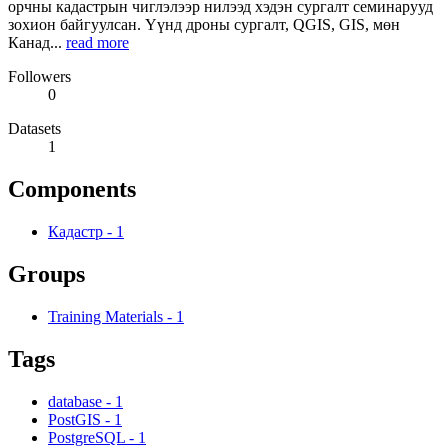
орчны кадастрын чиглэлээр нилээд хэдэн сургалт семинарууд
зохион байгуулсан. Үүнд дроны сургалт, QGIS, GIS, мөн
Канад...
read more
Followers
0
Datasets
1
Components
Кадастр
-
1
Groups
Training Materials
-
1
Tags
database
-
1
PostGIS
-
1
PostgreSQL
-
1