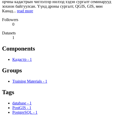
орчны кадастрын чиглэлээр нилээд хэдэн сургалт семинарууд
зохион байгуулсан. Үүнд дроны сургалт, QGIS, GIS, мөн
Канад...
read more
Followers
0
Datasets
1
Components
Кадастр
-
1
Groups
Training Materials
-
1
Tags
database
-
1
PostGIS
-
1
PostgreSQL
-
1