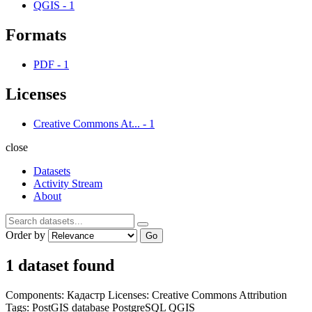
QGIS
-
1
Formats
PDF
-
1
Licenses
Creative Commons At...
-
1
close
Datasets
Activity Stream
About
Order by
Go
1 dataset found
Components:
Кадастр
Licenses:
Creative Commons Attribution
Tags:
PostGIS
database
PostgreSQL
QGIS