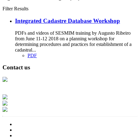
Filter Results
Integrated Cadastre Database Workshop
PDFs and videos of SESMIM training by Augusto Ribeiro
from June 11-12 2018 on a planning workshop for
determining procedures and practices for establishment of a
cadastral...
PDF
Contact us
Address: Ашигт малтмал, газрын тосны газар, Монгол Улс, Улаанбаатар
хот 15170, Чингэлтэй дүүрэг, Барилгачдын талбай-3, Засгийн газрын XII
байр, баруун жигүүр
Факс: 976-11-310370
Вэб админ: 976-51-263915
Цахим шуудан: info@mrpam.gov.mn