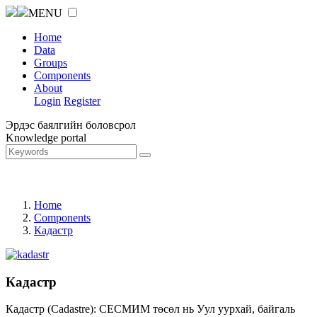
MENU
Home
Data
Groups
Components
About
Login
Register
Эрдэс баялгийн боловсрол
Knowledge portal
Home
Components
Кадастр
Кадастр
Кадастр (Cadastre): СЕСМИМ төсөл нь Уул уурхай, байгаль