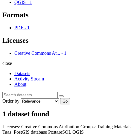
QGIS
-
1
Formats
PDF
-
1
Licenses
Creative Commons At...
-
1
close
Datasets
Activity Stream
About
Order by
Go
1 dataset found
Licenses:
Creative Commons Attribution
Groups:
Training Materials
Tags:
PostGIS
database
PostgreSQL
QGIS