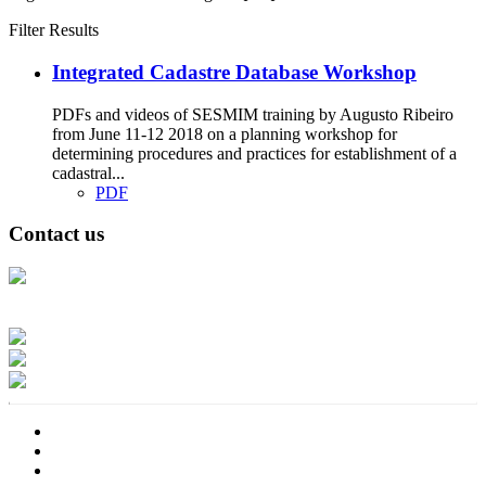
Filter Results
Integrated Cadastre Database Workshop
PDFs and videos of SESMIM training by Augusto Ribeiro
from June 11-12 2018 on a planning workshop for
determining procedures and practices for establishment of a
cadastral...
PDF
Contact us
Address: Ашигт малтмал, газрын тосны газар, Монгол Улс, Улаанбаатар
хот 15170, Чингэлтэй дүүрэг, Барилгачдын талбай-3, Засгийн газрын XII
байр, баруун жигүүр
Факс: 976-11-310370
Вэб админ: 976-51-263915
Цахим шуудан: info@mrpam.gov.mn