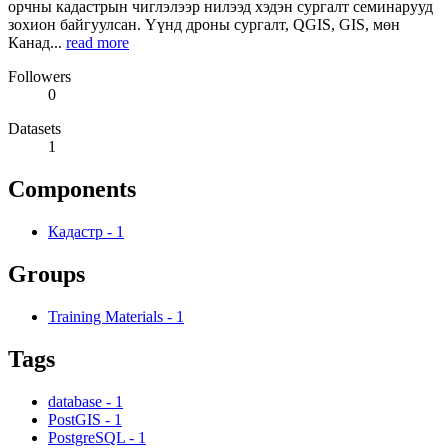
орчны кадастрын чиглэлээр нилээд хэдэн сургалт семинарууд
зохион байгуулсан. Үүнд дроны сургалт, QGIS, GIS, мөн
Канад...
read more
Followers
0
Datasets
1
Components
Кадастр
-
1
Groups
Training Materials
-
1
Tags
database
-
1
PostGIS
-
1
PostgreSQL
-
1