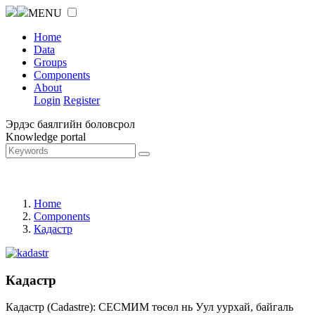
MENU
Home
Data
Groups
Components
About
Login
Register
Эрдэс баялгийн боловсрол
Knowledge portal
Home
Components
Кадастр
Кадастр
Кадастр (Cadastre): СЕСМИМ төсөл нь Уул уурхай, байгаль