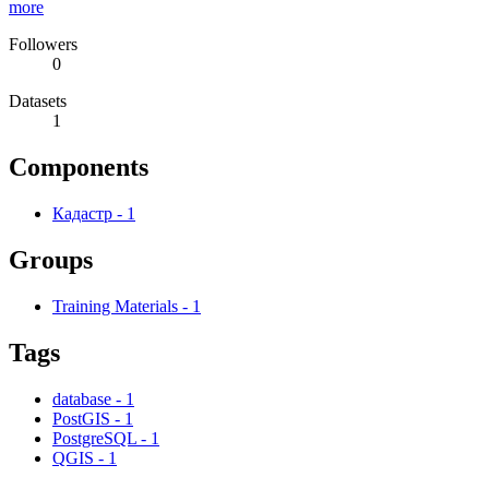
more
Followers
0
Datasets
1
Components
Кадастр
-
1
Groups
Training Materials
-
1
Tags
database
-
1
PostGIS
-
1
PostgreSQL
-
1
QGIS
-
1