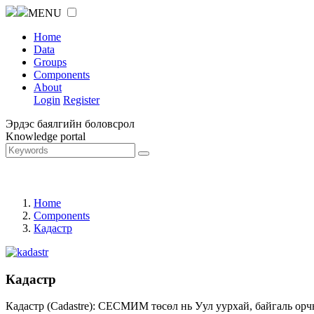
MENU
Home
Data
Groups
Components
About
Login
Register
Эрдэс баялгийн боловсрол
Knowledge portal
Home
Components
Кадастр
Кадастр
Кадастр (Cadastre): СЕСМИМ төсөл нь Уул уурхай, байгаль орч