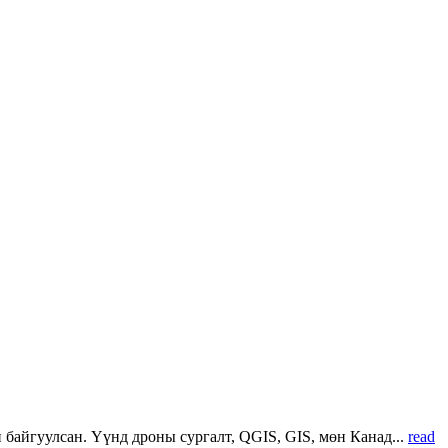
 байгуулсан. Үүнд дроны сургалт, QGIS, GIS, мөн Канад...
read