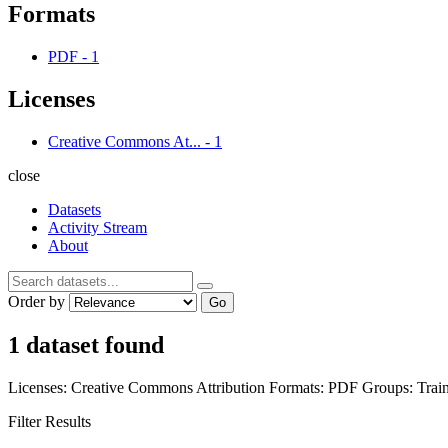
Formats
PDF
-
1
Licenses
Creative Commons At...
-
1
close
Datasets
Activity Stream
About
Order by
Go
1 dataset found
Licenses:
Creative Commons Attribution
Formats:
PDF
Groups:
Trai
Filter Results