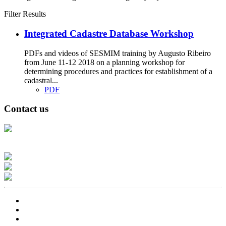
Filter Results
Integrated Cadastre Database Workshop
PDFs and videos of SESMIM training by Augusto Ribeiro
from June 11-12 2018 on a planning workshop for
determining procedures and practices for establishment of a
cadastral...
PDF
Contact us
Address: Ашигт малтмал, газрын тосны газар, Монгол Улс, Улаанбаатар
хот 15170, Чингэлтэй дүүрэг, Барилгачдын талбай-3, Засгийн газрын XII
байр, баруун жигүүр
Факс: 976-11-310370
Вэб админ: 976-51-263915
Цахим шуудан: info@mrpam.gov.mn