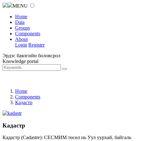
MENU
Home
Data
Groups
Components
About
Login
Register
Эрдэс баялгийн боловсрол
Knowledge portal
Home
Components
Кадастр
Кадастр
Кадастр (Cadastre): СЕСМИМ төсөл нь Уул уурхай, байгаль