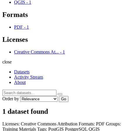
QGIS
-
1
Formats
PDF
-
1
Licenses
Creative Commons At...
-
1
close
Datasets
Activity Stream
About
Order by
Go
1 dataset found
Licenses:
Creative Commons Attribution
Formats:
PDF
Groups:
Training Materials
Tags:
PostGIS
PostgreSQL
QGIS