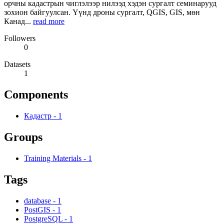
орчны кадастрын чиглэлээр нилээд хэдэн сургалт семинарууд
зохион байгуулсан. Үүнд дроны сургалт, QGIS, GIS, мөн
Канад...
read more
Followers
0
Datasets
1
Components
Кадастр
-
1
Groups
Training Materials
-
1
Tags
database
-
1
PostGIS
-
1
PostgreSQL
-
1