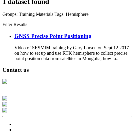
1 dataset found
Groups:
Training Materials
Tags:
Hemisphere
Filter Results
GNSS Precise Point Positioning
Video of SESMIM training by Gary Larsen on Sept 12 2017
on how to set up and use RTK hemisphere to collect precise
point position data from satellites in Mongolia, how to...
Contact us
Address: Ашигт малтмал, газрын тосны газар, Монгол Улс, Улаанбаатар
хот 15170, Чингэлтэй дүүрэг, Барилгачдын талбай-3, Засгийн газрын XII
байр, баруун жигүүр
Факс: 976-11-310370
Вэб админ: 976-51-263915
Цахим шуудан: info@mrpam.gov.mn