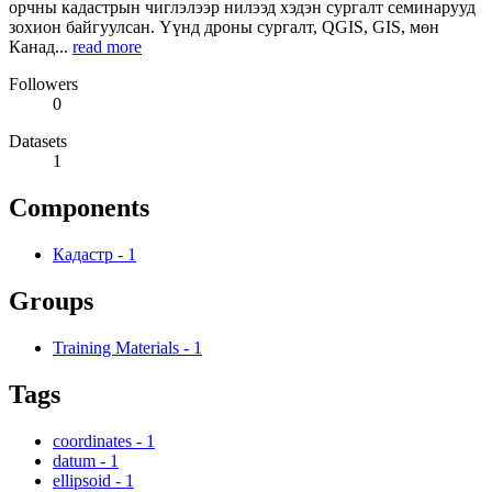
орчны кадастрын чиглэлээр нилээд хэдэн сургалт семинарууд
зохион байгуулсан. Үүнд дроны сургалт, QGIS, GIS, мөн
Канад...
read more
Followers
0
Datasets
1
Components
Кадастр
-
1
Groups
Training Materials
-
1
Tags
coordinates
-
1
datum
-
1
ellipsoid
-
1