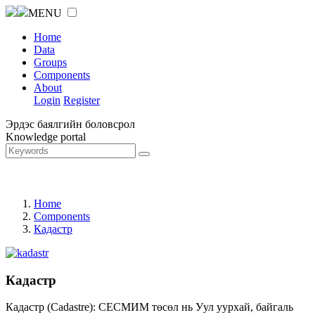
MENU
Home
Data
Groups
Components
About
Login
Register
Эрдэс баялгийн боловсрол
Knowledge portal
Home
Components
Кадастр
Кадастр
Кадастр (Cadastre): СЕСМИМ төсөл нь Уул уурхай, байгаль