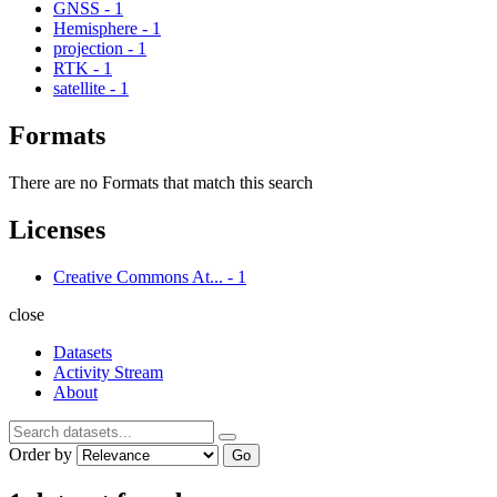
GNSS
-
1
Hemisphere
-
1
projection
-
1
RTK
-
1
satellite
-
1
Formats
There are no Formats that match this search
Licenses
Creative Commons At...
-
1
close
Datasets
Activity Stream
About
Order by
Go