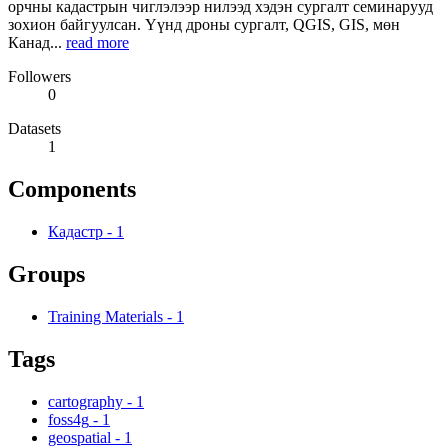
орчны кадастрын чиглэлээр нилээд хэдэн сургалт семинарууд
зохион байгуулсан. Үүнд дроны сургалт, QGIS, GIS, мөн
Канад...
read more
Followers
0
Datasets
1
Components
Кадастр
-
1
Groups
Training Materials
-
1
Tags
cartography
-
1
foss4g
-
1
geospatial
-
1