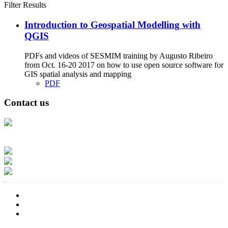
Filter Results
Introduction to Geospatial Modelling with
QGIS
PDFs and videos of SESMIM training by Augusto Ribeiro
from Oct. 16-20 2017 on how to use open source software for
GIS spatial analysis and mapping
PDF
Contact us
Address: Ашигт малтмал, газрын тосны газар, Монгол Улс, Улаанбаатар
хот 15170, Чингэлтэй дүүрэг, Барилгачдын талбай-3, Засгийн газрын XII
байр, баруун жигүүр
Факс: 976-11-310370
Вэб админ: 976-51-263915
Цахим шуудан: info@mrpam.gov.mn