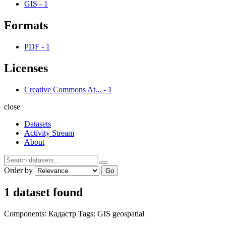
GIS
-
1
Formats
PDF
-
1
Licenses
Creative Commons At...
-
1
close
Datasets
Activity Stream
About
Order by
Go
1 dataset found
Components:
Кадастр
Tags:
GIS
geospatial