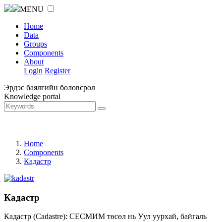
MENU
Home
Data
Groups
Components
About
Login
Register
Эрдэс баялгийн боловсрол
Knowledge portal
Home
Components
Кадастр
Кадастр
Кадастр (Cadastre): СЕСМИМ төсөл нь Уул уурхай, байгаль