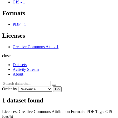
GIS
-
1
Formats
PDF
-
1
Licenses
Creative Commons At...
-
1
close
Datasets
Activity Stream
About
Order by
Go
1 dataset found
Licenses:
Creative Commons Attribution
Formats:
PDF
Tags:
GIS
foss4g