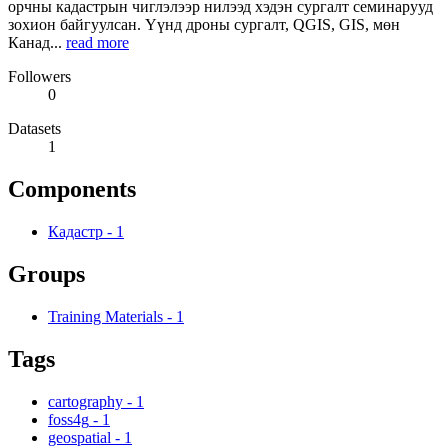
орчны кадастрын чиглэлээр нилээд хэдэн сургалт семинарууд
зохион байгуулсан. Үүнд дроны сургалт, QGIS, GIS, мөн
Канад...
read more
Followers
0
Datasets
1
Components
Кадастр
-
1
Groups
Training Materials
-
1
Tags
cartography
-
1
foss4g
-
1
geospatial
-
1