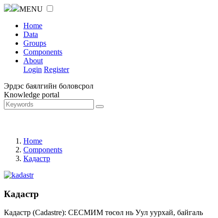
MENU
Home
Data
Groups
Components
About
Login
Register
Эрдэс баялгийн боловсрол
Knowledge portal
Home
Components
Кадастр
Кадастр
Кадастр (Cadastre): СЕСМИМ төсөл нь Уул уурхай, байгаль