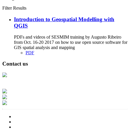
Filter Results
Introduction to Geospatial Modelling with
QGIS
PDFs and videos of SESMIM training by Augusto Ribeiro
from Oct. 16-20 2017 on how to use open source software for
GIS spatial analysis and mapping
PDF
Contact us
Address: Ашигт малтмал, газрын тосны газар, Монгол Улс, Улаанбаатар
хот 15170, Чингэлтэй дүүрэг, Барилгачдын талбай-3, Засгийн газрын XII
байр, баруун жигүүр
Факс: 976-11-310370
Вэб админ: 976-51-263915
Цахим шуудан: info@mrpam.gov.mn