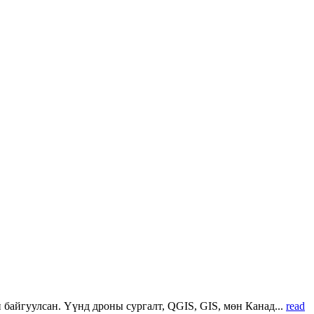
 байгуулсан. Үүнд дроны сургалт, QGIS, GIS, мөн Канад...
read