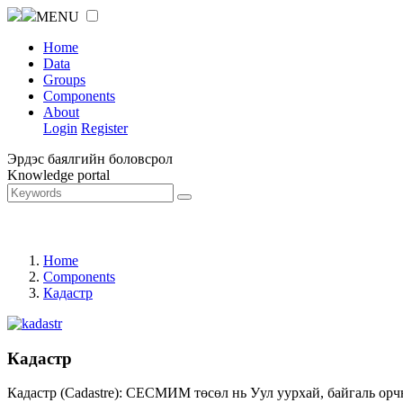
MENU
Home
Data
Groups
Components
About
Login
Register
Эрдэс баялгийн боловсрол
Knowledge portal
Home
Components
Кадастр
Кадастр
Кадастр (Cadastre): СЕСМИМ төсөл нь Уул уурхай, байгаль орч