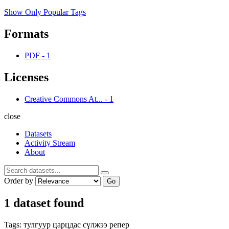
Show Only Popular Tags
Formats
PDF
-
1
Licenses
Creative Commons At...
-
1
close
Datasets
Activity Stream
About
Order by
Go
1 dataset found
Tags:
тулгуур
царцдас
сүлжээ
репер