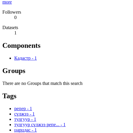
more
Followers
0
Datasets
1
Components
Кадастр
-
1
Groups
There are no Groups that match this search
Tags
репер
-
1
сүлжээ
-
1
тулгуур
-
1
тулгуур сүлжээ репе...
-
1
царцдас
-
1