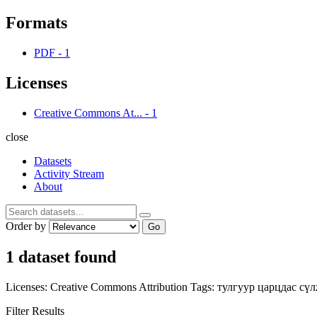
Formats
PDF
-
1
Licenses
Creative Commons At...
-
1
close
Datasets
Activity Stream
About
Order by
Go
1 dataset found
Licenses:
Creative Commons Attribution
Tags:
тулгуур
царцдас
сү
Filter Results