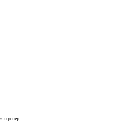
лжээ
репер