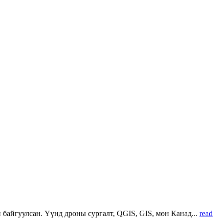
 байгуулсан. Үүнд дроны сургалт, QGIS, GIS, мөн Канад...
read