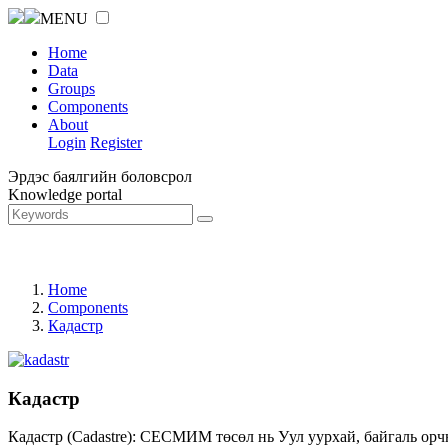
MENU
Home
Data
Groups
Components
About
Login
Register
Эрдэс баялгийн боловсрол
Knowledge portal
Home
Components
Кадастр
Кадастр
Кадастр (Cadastre): СЕСМИМ төсөл нь Уул уурхай, байгаль орч