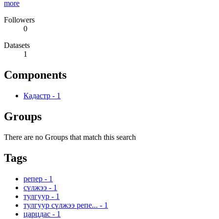
more
Followers
0
Datasets
1
Components
Кадастр
-
1
Groups
There are no Groups that match this search
Tags
репер
-
1
сүлжээ
-
1
тулгуур
-
1
тулгуур сүлжээ репе...
-
1
царцдас
-
1