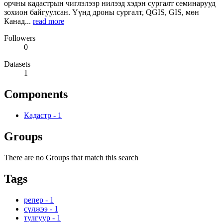
орчны кадастрын чиглэлээр нилээд хэдэн сургалт семинарууд
зохион байгуулсан. Үүнд дроны сургалт, QGIS, GIS, мөн
Канад...
read more
Followers
0
Datasets
1
Components
Кадастр
-
1
Groups
There are no Groups that match this search
Tags
репер
-
1
сүлжээ
-
1
тулгуур
-
1