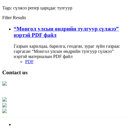
Tags:
сүлжээ
репер
царцдас
тулгуур
Filter Results
“Монгол улсын өндрийн тулгуур сүлжээ”
нэртэй PDF файл
Газрын харилцаа, барилга, геодези, зураг зүйн газраас
гаргасан “Монгол улсын өндрийн тулгуур сүлжээ”
нэртэй материалын PDF файл
PDF
Contact us
Address: Ашигт малтмал, газрын тосны газар, Монгол Улс, Улаанбаатар
хот 15170, Чингэлтэй дүүрэг, Барилгачдын талбай-3, Засгийн газрын XII
байр, баруун жигүүр
Факс: 976-11-310370
Вэб админ: 976-51-263915
Цахим шуудан: info@mrpam.gov.mn