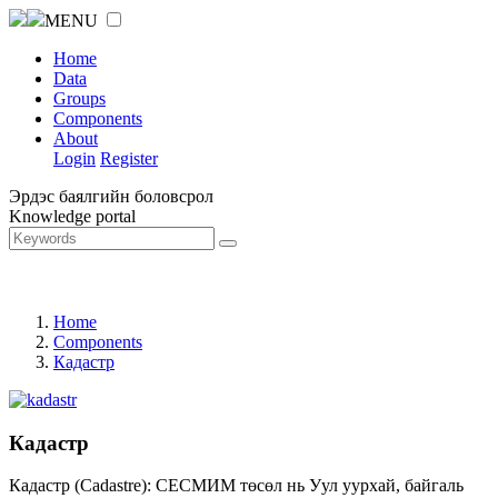
MENU
Home
Data
Groups
Components
About
Login
Register
Эрдэс баялгийн боловсрол
Knowledge portal
Home
Components
Кадастр
Кадастр
Кадастр (Cadastre): СЕСМИМ төсөл нь Уул уурхай, байгаль