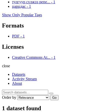
тулгуур сүлжээ репе...
-
1
царцдас
-
1
Show Only Popular Tags
Formats
PDF
-
1
Licenses
Creative Commons At...
-
1
close
Datasets
Activity Stream
About
Order by
Go
1 dataset found