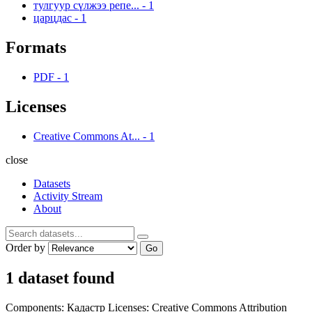
тулгуур сүлжээ репе...
-
1
царцдас
-
1
Formats
PDF
-
1
Licenses
Creative Commons At...
-
1
close
Datasets
Activity Stream
About
Order by
Go
1 dataset found
Components:
Кадастр
Licenses:
Creative Commons Attribution