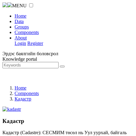
MENU
Home
Data
Groups
Components
About
Login
Register
Эрдэс баялгийн боловсрол
Knowledge portal
Home
Components
Кадастр
Кадастр
Кадастр (Cadastre): СЕСМИМ төсөл нь Уул уурхай, байгаль