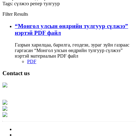
Tags:
сүлжээ
репер
тулгуур
Filter Results
“Монгол улсын өндрийн тулгуур сүлжээ”
нэртэй PDF файл
Газрын харилцаа, барилга, геодези, зураг зүйн газраас
гаргасан “Монгол улсын өндрийн тулгуур сүлжээ”
нэртэй материалын PDF файл
PDF
Contact us
Address: Ашигт малтмал, газрын тосны газар, Монгол Улс, Улаанбаатар
хот 15170, Чингэлтэй дүүрэг, Барилгачдын талбай-3, Засгийн газрын XII
байр, баруун жигүүр
Факс: 976-11-310370
Вэб админ: 976-51-263915
Цахим шуудан: info@mrpam.gov.mn