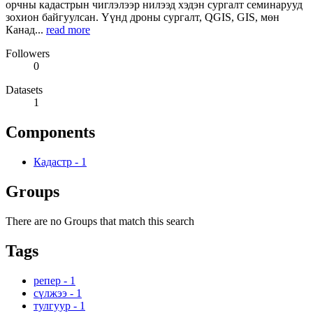
орчны кадастрын чиглэлээр нилээд хэдэн сургалт семинарууд
зохион байгуулсан. Үүнд дроны сургалт, QGIS, GIS, мөн
Канад...
read more
Followers
0
Datasets
1
Components
Кадастр
-
1
Groups
There are no Groups that match this search
Tags
репер
-
1
сүлжээ
-
1
тулгуур
-
1