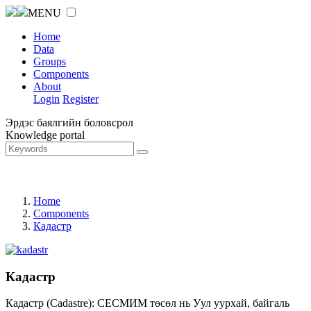
MENU
Home
Data
Groups
Components
About
Login
Register
Эрдэс баялгийн боловсрол
Knowledge portal
Home
Components
Кадастр
Кадастр
Кадастр (Cadastre): СЕСМИМ төсөл нь Уул уурхай, байгаль