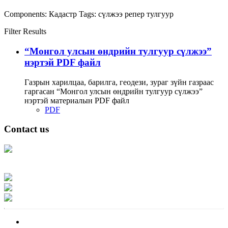
Components:
Кадастр
Tags:
сүлжээ
репер
тулгуур
Filter Results
“Монгол улсын өндрийн тулгуур сүлжээ”
нэртэй PDF файл
Газрын харилцаа, барилга, геодези, зураг зүйн газраас
гаргасан “Монгол улсын өндрийн тулгуур сүлжээ”
нэртэй материалын PDF файл
PDF
Contact us
Address: Ашигт малтмал, газрын тосны газар, Монгол Улс, Улаанбаатар
хот 15170, Чингэлтэй дүүрэг, Барилгачдын талбай-3, Засгийн газрын XII
байр, баруун жигүүр
Факс: 976-11-310370
Вэб админ: 976-51-263915
Цахим шуудан: info@mrpam.gov.mn