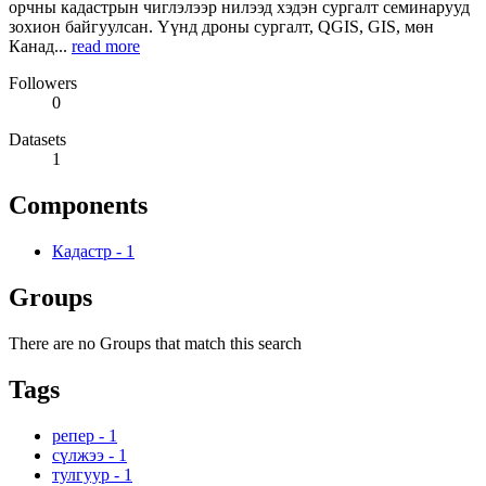
орчны кадастрын чиглэлээр нилээд хэдэн сургалт семинарууд
зохион байгуулсан. Үүнд дроны сургалт, QGIS, GIS, мөн
Канад...
read more
Followers
0
Datasets
1
Components
Кадастр
-
1
Groups
There are no Groups that match this search
Tags
репер
-
1
сүлжээ
-
1
тулгуур
-
1