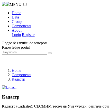
MENU
Home
Data
Groups
Components
About
Login
Register
Эрдэс баялгийн боловсрол
Knowledge portal
Home
Components
Кадастр
Кадастр
Кадастр (Cadastre): СЕСМИМ төсөл нь Уул уурхай, байгаль орч