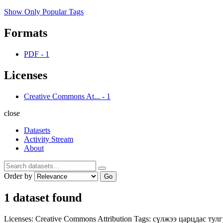
Show Only Popular Tags
Formats
PDF
-
1
Licenses
Creative Commons At...
-
1
close
Datasets
Activity Stream
About
Order by
Go
1 dataset found
Licenses:
Creative Commons Attribution
Tags:
сүлжээ
царцдас
тул