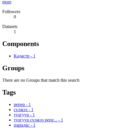
more
Followers
0
Datasets
1
Components
Кадастр
-
1
Groups
There are no Groups that match this search
Tags
репер
-
1
сүлжээ
-
1
тулгуур
-
1
тулгуур сүлжээ репе...
-
1
царцдас
-
1