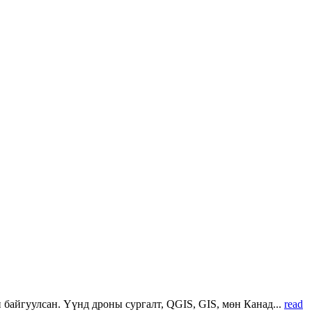
 байгуулсан. Үүнд дроны сургалт, QGIS, GIS, мөн Канад...
read