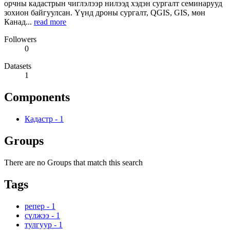
орчны кадастрын чиглэлээр нилээд хэдэн сургалт семинарууд
зохион байгуулсан. Үүнд дроны сургалт, QGIS, GIS, мөн
Канад...
read more
Followers
0
Datasets
1
Components
Кадастр
-
1
Groups
There are no Groups that match this search
Tags
репер
-
1
сүлжээ
-
1
тулгуур
-
1