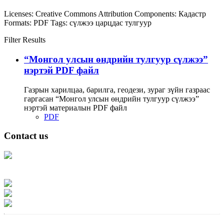
Licenses:
Creative Commons Attribution
Components:
Кадастр
Formats:
PDF
Tags:
сүлжээ
царцдас
тулгуур
Filter Results
“Монгол улсын өндрийн тулгуур сүлжээ”
нэртэй PDF файл
Газрын харилцаа, барилга, геодези, зураг зүйн газраас
гаргасан “Монгол улсын өндрийн тулгуур сүлжээ”
нэртэй материалын PDF файл
PDF
Contact us
Address: Ашигт малтмал, газрын тосны газар, Монгол Улс, Улаанбаатар
хот 15170, Чингэлтэй дүүрэг, Барилгачдын талбай-3, Засгийн газрын XII
байр, баруун жигүүр
Факс: 976-11-310370
Вэб админ: 976-51-263915
Цахим шуудан: info@mrpam.gov.mn