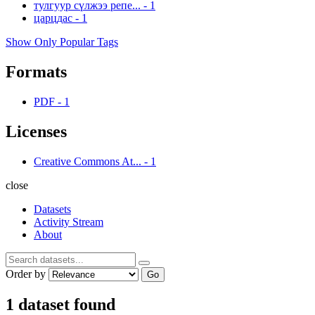
тулгуур сүлжээ репе...
-
1
царцдас
-
1
Show Only Popular Tags
Formats
PDF
-
1
Licenses
Creative Commons At...
-
1
close
Datasets
Activity Stream
About
Order by
Go
1 dataset found