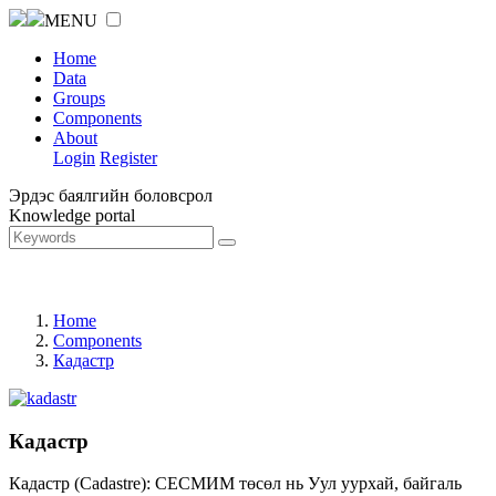
MENU
Home
Data
Groups
Components
About
Login
Register
Эрдэс баялгийн боловсрол
Knowledge portal
Home
Components
Кадастр
Кадастр
Кадастр (Cadastre): СЕСМИМ төсөл нь Уул уурхай, байгаль