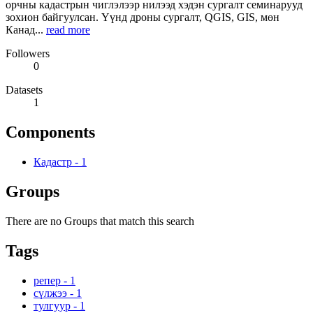
орчны кадастрын чиглэлээр нилээд хэдэн сургалт семинарууд
зохион байгуулсан. Үүнд дроны сургалт, QGIS, GIS, мөн
Канад...
read more
Followers
0
Datasets
1
Components
Кадастр
-
1
Groups
There are no Groups that match this search
Tags
репер
-
1
сүлжээ
-
1
тулгуур
-
1