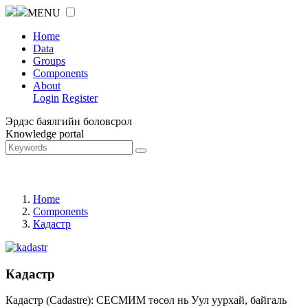
MENU
Home
Data
Groups
Components
About
Login
Register
Эрдэс баялгийн боловсрол
Knowledge portal
Home
Components
Кадастр
Кадастр
Кадастр (Cadastre): СЕСМИМ төсөл нь Уул уурхай, байгаль