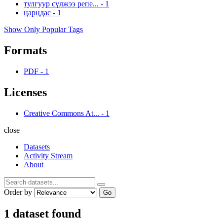
тулгуур сүлжээ репе...
-
1
царцдас
-
1
Show Only Popular Tags
Formats
PDF
-
1
Licenses
Creative Commons At...
-
1
close
Datasets
Activity Stream
About
Order by
Go
1 dataset found