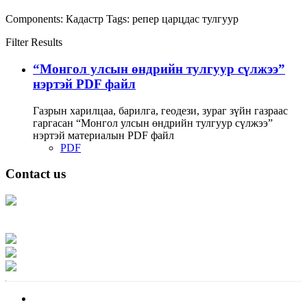
Components:
Кадастр
Tags:
репер
царцдас
тулгуур
Filter Results
“Монгол улсын өндрийн тулгуур сүлжээ”
нэртэй PDF файл
Газрын харилцаа, барилга, геодези, зураг зүйн газраас
гаргасан “Монгол улсын өндрийн тулгуур сүлжээ”
нэртэй материалын PDF файл
PDF
Contact us
Address: Ашигт малтмал, газрын тосны газар, Монгол Улс, Улаанбаатар
хот 15170, Чингэлтэй дүүрэг, Барилгачдын талбай-3, Засгийн газрын XII
байр, баруун жигүүр
Факс: 976-11-310370
Вэб админ: 976-51-263915
Цахим шуудан: info@mrpam.gov.mn