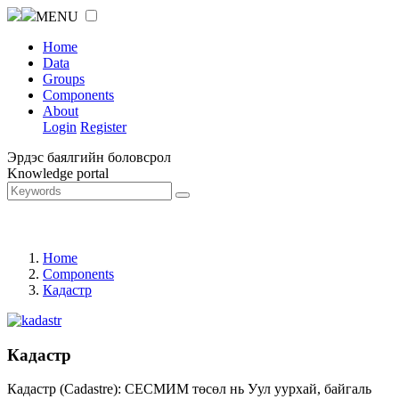
MENU
Home
Data
Groups
Components
About
Login
Register
Эрдэс баялгийн боловсрол
Knowledge portal
Home
Components
Кадастр
Кадастр
Кадастр (Cadastre): СЕСМИМ төсөл нь Уул уурхай, байгаль