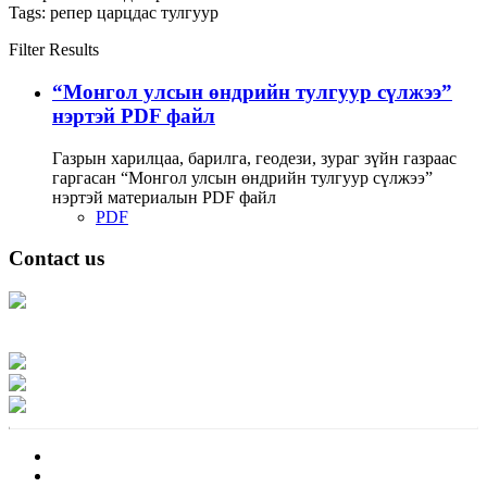
Tags:
репер
царцдас
тулгуур
Filter Results
“Монгол улсын өндрийн тулгуур сүлжээ”
нэртэй PDF файл
Газрын харилцаа, барилга, геодези, зураг зүйн газраас
гаргасан “Монгол улсын өндрийн тулгуур сүлжээ”
нэртэй материалын PDF файл
PDF
Contact us
Address: Ашигт малтмал, газрын тосны газар, Монгол Улс, Улаанбаатар
хот 15170, Чингэлтэй дүүрэг, Барилгачдын талбай-3, Засгийн газрын XII
байр, баруун жигүүр
Факс: 976-11-310370
Вэб админ: 976-51-263915
Цахим шуудан: info@mrpam.gov.mn