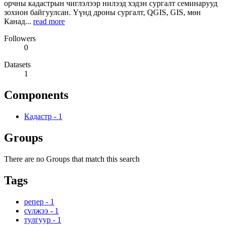
орчны кадастрын чиглэлээр нилээд хэдэн сургалт семинарууд
зохион байгуулсан. Үүнд дроны сургалт, QGIS, GIS, мөн
Канад...
read more
Followers
0
Datasets
1
Components
Кадастр
-
1
Groups
There are no Groups that match this search
Tags
репер
-
1
сүлжээ
-
1
тулгуур
-
1