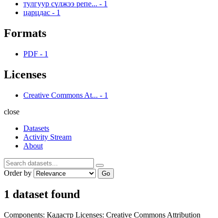
тулгуур сүлжээ репе...
-
1
царцдас
-
1
Formats
PDF
-
1
Licenses
Creative Commons At...
-
1
close
Datasets
Activity Stream
About
Order by
Go
1 dataset found
Components:
Кадастр
Licenses:
Creative Commons Attribution