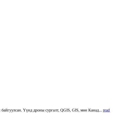
 байгуулсан. Үүнд дроны сургалт, QGIS, GIS, мөн Канад...
read