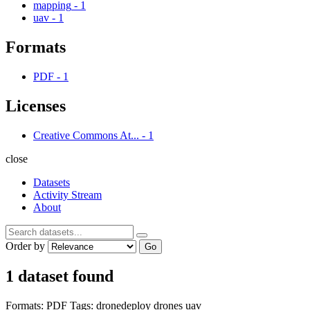
mapping
-
1
uav
-
1
Formats
PDF
-
1
Licenses
Creative Commons At...
-
1
close
Datasets
Activity Stream
About
Order by
Go
1 dataset found
Formats:
PDF
Tags:
dronedeploy
drones
uav