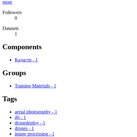
more
Followers
0
Datasets
1
Components
Кадастр
-
1
Groups
Training Materials
-
1
Tags
aerial photography
-
1
dji
-
1
dronedeploy
-
1
drones
-
1
image processing
-
1