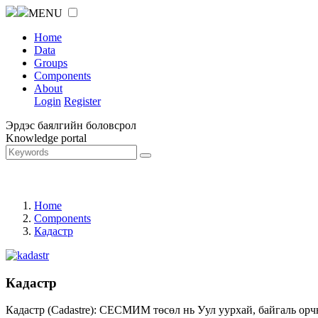
MENU
Home
Data
Groups
Components
About
Login
Register
Эрдэс баялгийн боловсрол
Knowledge portal
Home
Components
Кадастр
Кадастр
Кадастр (Cadastre): СЕСМИМ төсөл нь Уул уурхай, байгаль орч