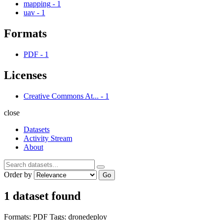
mapping
-
1
uav
-
1
Formats
PDF
-
1
Licenses
Creative Commons At...
-
1
close
Datasets
Activity Stream
About
Order by
Go
1 dataset found
Formats:
PDF
Tags:
dronedeploy