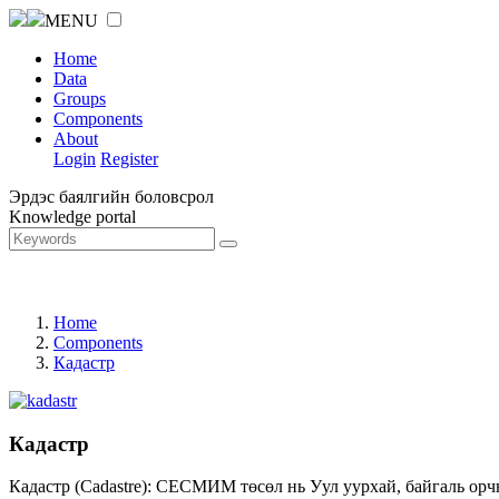
MENU
Home
Data
Groups
Components
About
Login
Register
Эрдэс баялгийн боловсрол
Knowledge portal
Home
Components
Кадастр
Кадастр
Кадастр (Cadastre): СЕСМИМ төсөл нь Уул уурхай, байгаль орч