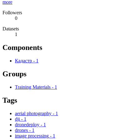
more
Followers
0
Datasets
1
Components
Кадастр
-
1
Groups
Training Materials
-
1
Tags
aerial photography
-
1
dji
-
1
dronedeploy
-
1
drones
-
1
image processing
-
1