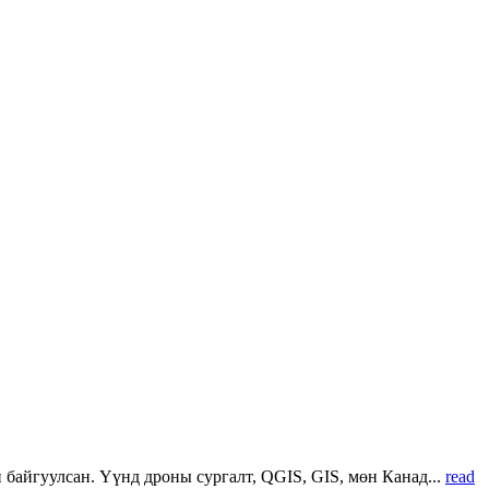
 байгуулсан. Үүнд дроны сургалт, QGIS, GIS, мөн Канад...
read