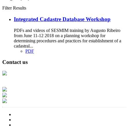
Filter Results
Integrated Cadastre Database Workshop
PDFs and videos of SESMIM training by Augusto Ribeiro
from June 11-12 2018 on a planning workshop for
determining procedures and practices for establishment of a
cadastral...
PDF
Contact us
Address: Ашигт малтмал, газрын тосны газар, Монгол Улс, Улаанбаатар
хот 15170, Чингэлтэй дүүрэг, Барилгачдын талбай-3, Засгийн газрын XII
байр, баруун жигүүр
Факс: 976-11-310370
Вэб админ: 976-51-263915
Цахим шуудан: info@mrpam.gov.mn