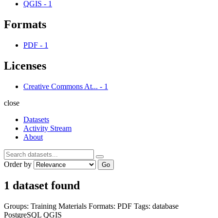
QGIS
-
1
Formats
PDF
-
1
Licenses
Creative Commons At...
-
1
close
Datasets
Activity Stream
About
Order by
Go
1 dataset found
Groups:
Training Materials
Formats:
PDF
Tags:
database
PostgreSQL
QGIS