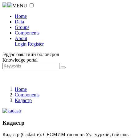
MENU
Home
Data
Groups
Components
About
Login
Register
Эрдэс баялгийн боловсрол
Knowledge portal
Home
Components
Кадастр
Кадастр
Кадастр (Cadastre): СЕСМИМ төсөл нь Уул уурхай, байгаль