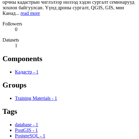
орчны кадастрын чиглэлээр нилээд хэдэн сургалт семинарууд
зохион байгуулсан. Үүнд дроны сургалт, QGIS, GIS, мөн
Канад...
read more
Followers
0
Datasets
1
Components
Кадастр
-
1
Groups
Training Materials
-
1
Tags
database
-
1
PostGIS
-
1
PostgreSQL
-
1