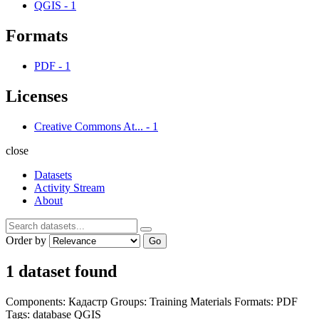
QGIS
-
1
Formats
PDF
-
1
Licenses
Creative Commons At...
-
1
close
Datasets
Activity Stream
About
Order by
Go
1 dataset found
Components:
Кадастр
Groups:
Training Materials
Formats:
PDF
Tags:
database
QGIS