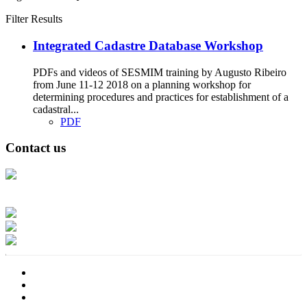
Filter Results
Integrated Cadastre Database Workshop
PDFs and videos of SESMIM training by Augusto Ribeiro
from June 11-12 2018 on a planning workshop for
determining procedures and practices for establishment of a
cadastral...
PDF
Contact us
Address: Ашигт малтмал, газрын тосны газар, Монгол Улс, Улаанбаатар
хот 15170, Чингэлтэй дүүрэг, Барилгачдын талбай-3, Засгийн газрын XII
байр, баруун жигүүр
Факс: 976-11-310370
Вэб админ: 976-51-263915
Цахим шуудан: info@mrpam.gov.mn