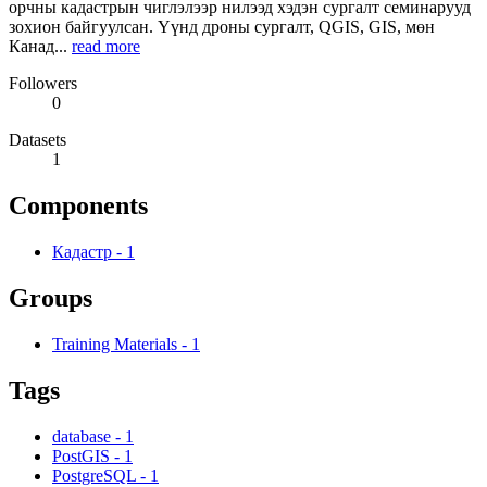
орчны кадастрын чиглэлээр нилээд хэдэн сургалт семинарууд
зохион байгуулсан. Үүнд дроны сургалт, QGIS, GIS, мөн
Канад...
read more
Followers
0
Datasets
1
Components
Кадастр
-
1
Groups
Training Materials
-
1
Tags
database
-
1
PostGIS
-
1
PostgreSQL
-
1