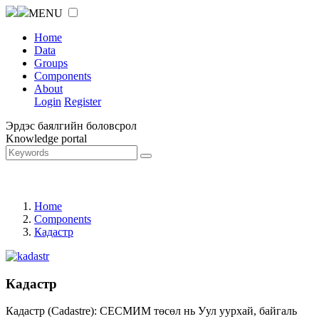
MENU
Home
Data
Groups
Components
About
Login
Register
Эрдэс баялгийн боловсрол
Knowledge portal
Home
Components
Кадастр
Кадастр
Кадастр (Cadastre): СЕСМИМ төсөл нь Уул уурхай, байгаль