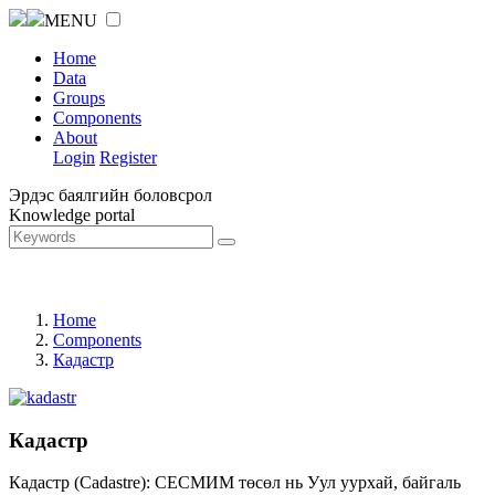
MENU
Home
Data
Groups
Components
About
Login
Register
Эрдэс баялгийн боловсрол
Knowledge portal
Home
Components
Кадастр
Кадастр
Кадастр (Cadastre): СЕСМИМ төсөл нь Уул уурхай, байгаль