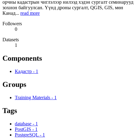
орчны кадастрын чиглэлээр нилээд хэдэн сургалт семинарууд
зохион байгуулсан. Үүнд дроны сургалт, QGIS, GIS, мөн
Канад...
read more
Followers
0
Datasets
1
Components
Кадастр
-
1
Groups
Training Materials
-
1
Tags
database
-
1
PostGIS
-
1
PostgreSQL
-
1