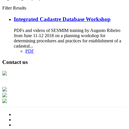
Filter Results
Integrated Cadastre Database Workshop
PDFs and videos of SESMIM training by Augusto Ribeiro
from June 11-12 2018 on a planning workshop for
determining procedures and practices for establishment of a
cadastral...
PDF
Contact us
Address: Ашигт малтмал, газрын тосны газар, Монгол Улс, Улаанбаатар
хот 15170, Чингэлтэй дүүрэг, Барилгачдын талбай-3, Засгийн газрын XII
байр, баруун жигүүр
Факс: 976-11-310370
Вэб админ: 976-51-263915
Цахим шуудан: info@mrpam.gov.mn