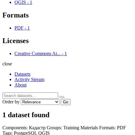
QGIS
-
1
Formats
PDF
-
1
Licenses
Creative Commons At...
-
1
close
Datasets
Activity Stream
About
Order by
Go
1 dataset found
Components:
Кадастр
Groups:
Training Materials
Formats:
PDF
Tags:
PostgreSQL
QGIS