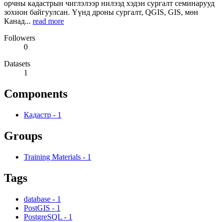
орчны кадастрын чиглэлээр нилээд хэдэн сургалт семинарууд
зохион байгуулсан. Үүнд дроны сургалт, QGIS, GIS, мөн
Канад...
read more
Followers
0
Datasets
1
Components
Кадастр
-
1
Groups
Training Materials
-
1
Tags
database
-
1
PostGIS
-
1
PostgreSQL
-
1