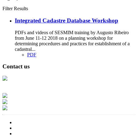
Filter Results
Integrated Cadastre Database Workshop
PDFs and videos of SESMIM training by Augusto Ribeiro
from June 11-12 2018 on a planning workshop for
determining procedures and practices for establishment of a
cadastral...
PDF
Contact us
Address: Ашигт малтмал, газрын тосны газар, Монгол Улс, Улаанбаатар
хот 15170, Чингэлтэй дүүрэг, Барилгачдын талбай-3, Засгийн газрын XII
байр, баруун жигүүр
Факс: 976-11-310370
Вэб админ: 976-51-263915
Цахим шуудан: info@mrpam.gov.mn