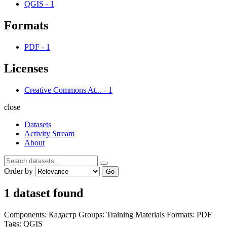
QGIS
-
1
Formats
PDF
-
1
Licenses
Creative Commons At...
-
1
close
Datasets
Activity Stream
About
Order by
Go
1 dataset found
Components:
Кадастр
Groups:
Training Materials
Formats:
PDF
Tags:
QGIS