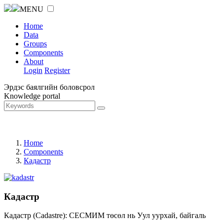
MENU
Home
Data
Groups
Components
About
Login
Register
Эрдэс баялгийн боловсрол
Knowledge portal
Home
Components
Кадастр
Кадастр
Кадастр (Cadastre): СЕСМИМ төсөл нь Уул уурхай, байгаль