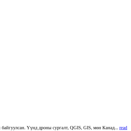
 байгуулсан. Үүнд дроны сургалт, QGIS, GIS, мөн Канад...
read