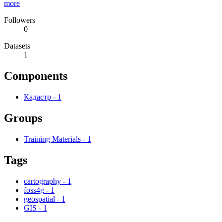
more
Followers
0
Datasets
1
Components
Кадастр
-
1
Groups
Training Materials
-
1
Tags
cartography
-
1
foss4g
-
1
geospatial
-
1
GIS
-
1