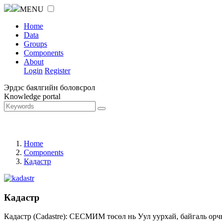
MENU
Home
Data
Groups
Components
About
Login
Register
Эрдэс баялгийн боловсрол
Knowledge portal
Home
Components
Кадастр
Кадастр
Кадастр (Cadastre): СЕСМИМ төсөл нь Уул уурхай, байгаль орч