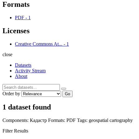
Formats
PDF
-
1
Licenses
Creative Commons At...
-
1
close
Datasets
Activity Stream
About
Order by
Go
1 dataset found
Components:
Кадастр
Formats:
PDF
Tags:
geospatial
cartography
Filter Results