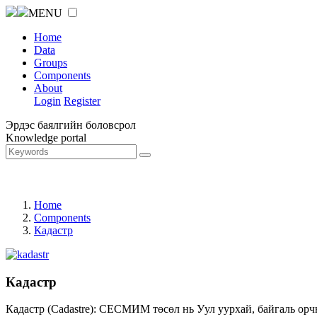
MENU
Home
Data
Groups
Components
About
Login
Register
Эрдэс баялгийн боловсрол
Knowledge portal
Home
Components
Кадастр
Кадастр
Кадастр (Cadastre): СЕСМИМ төсөл нь Уул уурхай, байгаль орч