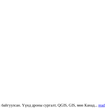
 байгуулсан. Үүнд дроны сургалт, QGIS, GIS, мөн Канад...
read