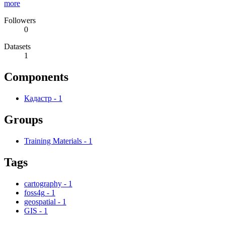
more
Followers
0
Datasets
1
Components
Кадастр
-
1
Groups
Training Materials
-
1
Tags
cartography
-
1
foss4g
-
1
geospatial
-
1
GIS
-
1