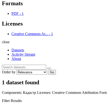
Formats
PDF
-
1
Licenses
Creative Commons At...
-
1
close
Datasets
Activity Stream
About
Order by
Go
1 dataset found
Components:
Кадастр
Licenses:
Creative Commons Attribution
Form
Filter Results