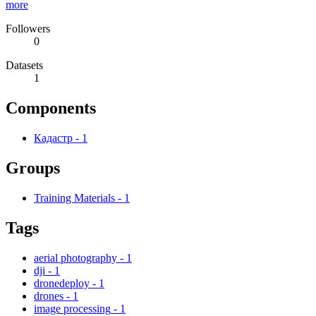
more
Followers
0
Datasets
1
Components
Кадастр
-
1
Groups
Training Materials
-
1
Tags
aerial photography
-
1
dji
-
1
dronedeploy
-
1
drones
-
1
image processing
-
1