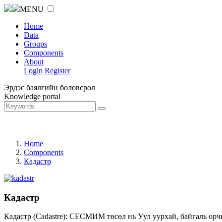
MENU
Home
Data
Groups
Components
About
Login
Register
Эрдэс баялгийн боловсрол
Knowledge portal
Home
Components
Кадастр
Кадастр
Кадастр (Cadastre): СЕСМИМ төсөл нь Уул уурхай, байгаль орч