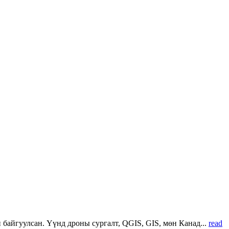
 байгуулсан. Үүнд дроны сургалт, QGIS, GIS, мөн Канад...
read