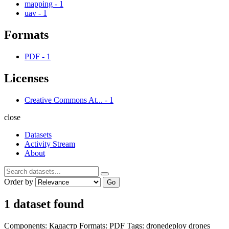
mapping
-
1
uav
-
1
Formats
PDF
-
1
Licenses
Creative Commons At...
-
1
close
Datasets
Activity Stream
About
Order by
Go
1 dataset found
Components:
Кадастр
Formats:
PDF
Tags:
dronedeploy
drones