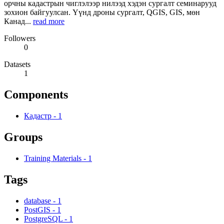
орчны кадастрын чиглэлээр нилээд хэдэн сургалт семинарууд
зохион байгуулсан. Үүнд дроны сургалт, QGIS, GIS, мөн
Канад...
read more
Followers
0
Datasets
1
Components
Кадастр
-
1
Groups
Training Materials
-
1
Tags
database
-
1
PostGIS
-
1
PostgreSQL
-
1