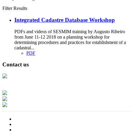
Filter Results
Integrated Cadastre Database Workshop
PDFs and videos of SESMIM training by Augusto Ribeiro
from June 11-12 2018 on a planning workshop for
determining procedures and practices for establishment of a
cadastral...
PDF
Contact us
Address: Ашигт малтмал, газрын тосны газар, Монгол Улс, Улаанбаатар
хот 15170, Чингэлтэй дүүрэг, Барилгачдын талбай-3, Засгийн газрын XII
байр, баруун жигүүр
Факс: 976-11-310370
Вэб админ: 976-51-263915
Цахим шуудан: info@mrpam.gov.mn