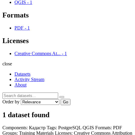
QGIS
-
1
Formats
PDF
-
1
Licenses
Creative Commons At...
-
1
close
Datasets
Activity Stream
About
Order by
Go
1 dataset found
Components:
Кадастр
Tags:
PostgreSQL
QGIS
Formats:
PDF
Groups:
Training Materials
Licenses:
Creative Commons Attribution