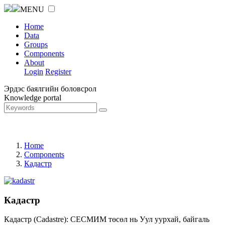
MENU
Home
Data
Groups
Components
About
Login
Register
Эрдэс баялгийн боловсрол
Knowledge portal
Home
Components
Кадастр
Кадастр
Кадастр (Cadastre): СЕСМИМ төсөл нь Уул уурхай, байгаль