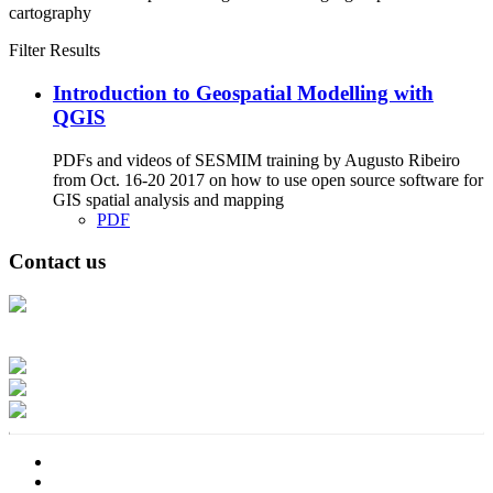
cartography
Filter Results
Introduction to Geospatial Modelling with
QGIS
PDFs and videos of SESMIM training by Augusto Ribeiro
from Oct. 16-20 2017 on how to use open source software for
GIS spatial analysis and mapping
PDF
Contact us
Address: Ашигт малтмал, газрын тосны газар, Монгол Улс, Улаанбаатар
хот 15170, Чингэлтэй дүүрэг, Барилгачдын талбай-3, Засгийн газрын XII
байр, баруун жигүүр
Факс: 976-11-310370
Вэб админ: 976-51-263915
Цахим шуудан: info@mrpam.gov.mn