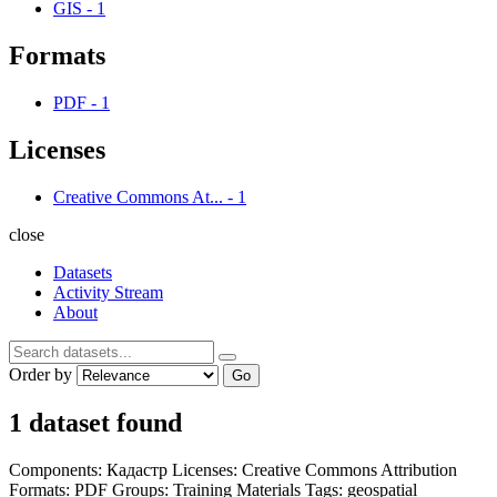
GIS
-
1
Formats
PDF
-
1
Licenses
Creative Commons At...
-
1
close
Datasets
Activity Stream
About
Order by
Go
1 dataset found
Components:
Кадастр
Licenses:
Creative Commons Attribution
Formats:
PDF
Groups:
Training Materials
Tags:
geospatial