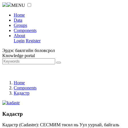
MENU
Home
Data
Groups
Components
About
Login
Register
Эрдэс баялгийн боловсрол
Knowledge portal
Home
Components
Кадастр
Кадастр
Кадастр (Cadastre): СЕСМИМ төсөл нь Уул уурхай, байгаль