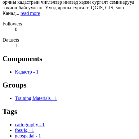
орчны кадастрын чиглэлээр нилээд хэдэн сургалт семинарууд
зохион байгуулсан. Үүнд дроны сургалт, QGIS, GIS, мөн
Канад...
read more
Followers
0
Datasets
1
Components
Кадастр
-
1
Groups
Training Materials
-
1
Tags
cartography
-
1
foss4g
-
1
geospatial
-
1