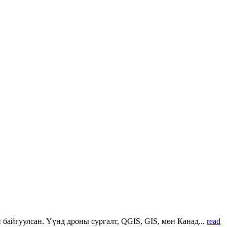
 байгуулсан. Үүнд дроны сургалт, QGIS, GIS, мөн Канад...
read