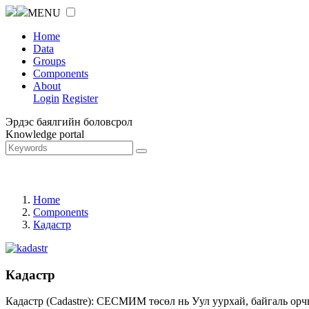
MENU
Home
Data
Groups
Components
About
Login
Register
Эрдэс баялгийн боловсрол
Knowledge portal
Home
Components
Кадастр
Кадастр
Кадастр (Cadastre): СЕСМИМ төсөл нь Уул уурхай, байгаль орч