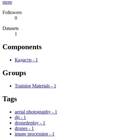
more
Followers
0
Datasets
1
Components
Кадастр
-
1
Groups
Training Materials
-
1
Tags
aerial photography
-
1
dji
-
1
dronedeploy
-
1
drones
-
1
image processing
-
1