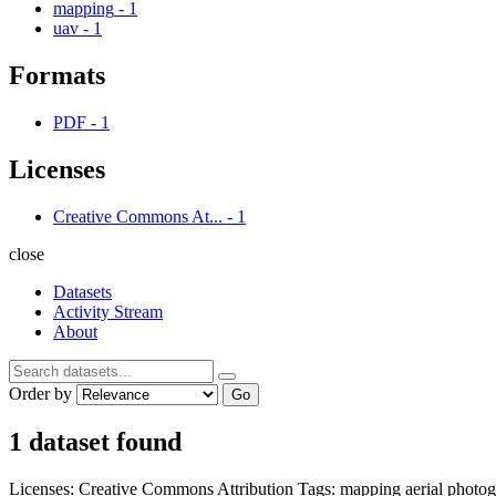
mapping
-
1
uav
-
1
Formats
PDF
-
1
Licenses
Creative Commons At...
-
1
close
Datasets
Activity Stream
About
Order by
Go
1 dataset found
Licenses:
Creative Commons Attribution
Tags:
mapping
aerial photo