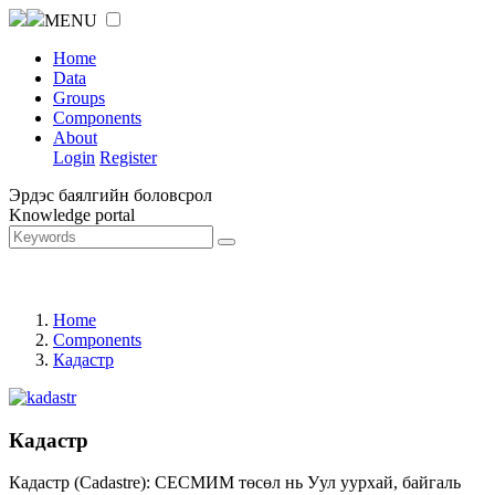
MENU
Home
Data
Groups
Components
About
Login
Register
Эрдэс баялгийн боловсрол
Knowledge portal
Home
Components
Кадастр
Кадастр
Кадастр (Cadastre): СЕСМИМ төсөл нь Уул уурхай, байгаль