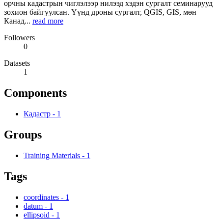
орчны кадастрын чиглэлээр нилээд хэдэн сургалт семинарууд
зохион байгуулсан. Үүнд дроны сургалт, QGIS, GIS, мөн
Канад...
read more
Followers
0
Datasets
1
Components
Кадастр
-
1
Groups
Training Materials
-
1
Tags
coordinates
-
1
datum
-
1
ellipsoid
-
1