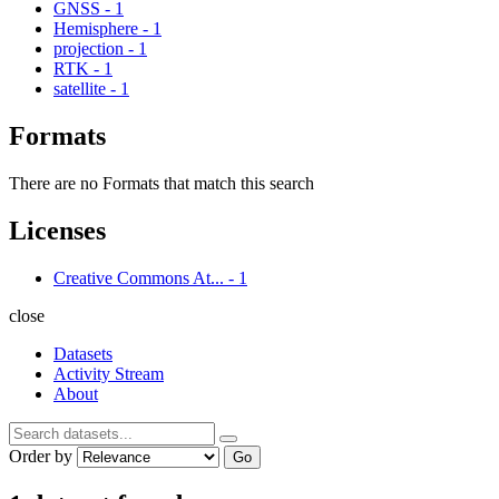
GNSS
-
1
Hemisphere
-
1
projection
-
1
RTK
-
1
satellite
-
1
Formats
There are no Formats that match this search
Licenses
Creative Commons At...
-
1
close
Datasets
Activity Stream
About
Order by
Go