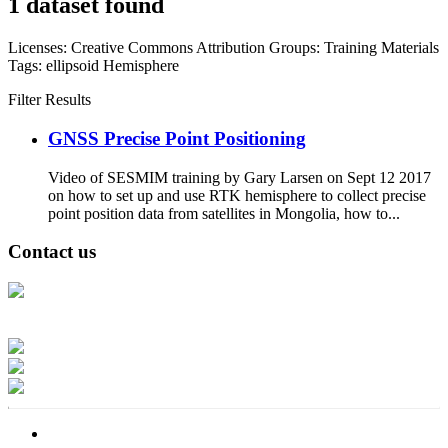
1 dataset found
Licenses:
Creative Commons Attribution
Groups:
Training Materials
Tags:
ellipsoid
Hemisphere
Filter Results
GNSS Precise Point Positioning
Video of SESMIM training by Gary Larsen on Sept 12 2017
on how to set up and use RTK hemisphere to collect precise
point position data from satellites in Mongolia, how to...
Contact us
Address: Ашигт малтмал, газрын тосны газар, Монгол Улс, Улаанбаатар
хот 15170, Чингэлтэй дүүрэг, Барилгачдын талбай-3, Засгийн газрын XII
байр, баруун жигүүр
Факс: 976-11-310370
Вэб админ: 976-51-263915
Цахим шуудан: info@mrpam.gov.mn