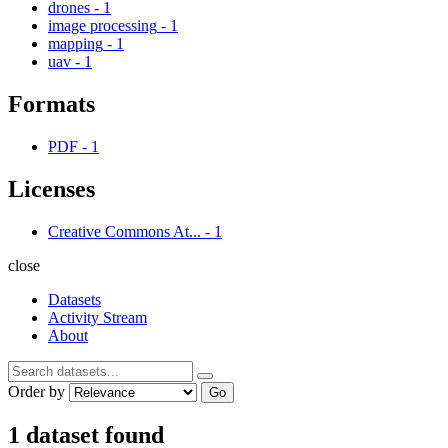
drones
-
1
image processing
-
1
mapping
-
1
uav
-
1
Formats
PDF
-
1
Licenses
Creative Commons At...
-
1
close
Datasets
Activity Stream
About
Order by
Go
1 dataset found