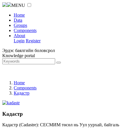
MENU
Home
Data
Groups
Components
About
Login
Register
Эрдэс баялгийн боловсрол
Knowledge portal
Home
Components
Кадастр
Кадастр
Кадастр (Cadastre): СЕСМИМ төсөл нь Уул уурхай, байгаль