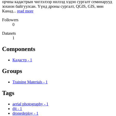
орчны кадастрын чиглэлээр нилээд хэдэн сургалт семинарууд
зохион байгуулсан. Үүнд дроны сургалт, QGIS, GIS, мөн
Канад...
read more
Followers
0
Datasets
1
Components
Кадастр
-
1
Groups
Training Materials
-
1
Tags
aerial photography
-
1
dji
-
1
dronedeploy
-
1