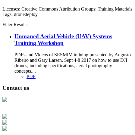
Licenses:
Creative Commons Attribution
Groups:
Training Materials
Tags:
dronedeploy
Filter Results
Unmaned Aerial Vehicle (UAV) Systems
Training Workshop
PDFs and Videos of SESMIM training presented by Augusto
Ribeiro and Gary Larsen, Sept 4-8 2017 on how to use DJI
drones, including specifications, aerial photography
concepts,...
PDF
Contact us
Address: Ашигт малтмал, газрын тосны газар, Монгол Улс, Улаанбаатар
хот 15170, Чингэлтэй дүүрэг, Барилгачдын талбай-3, Засгийн газрын XII
байр, баруун жигүүр
Факс: 976-11-310370
Вэб админ: 976-51-263915
Цахим шуудан: info@mrpam.gov.mn