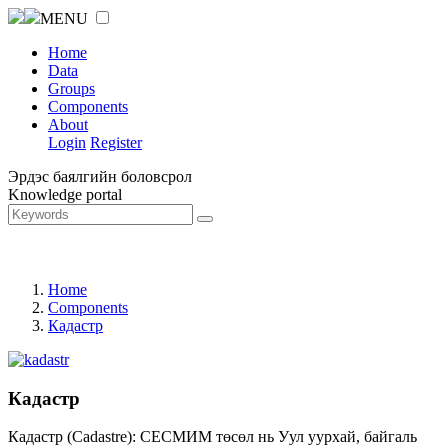
MENU
Home
Data
Groups
Components
About
Login
Register
Эрдэс баялгийн боловсрол
Knowledge portal
Home
Components
Кадастр
Кадастр
Кадастр (Cadastre): СЕСМИМ төсөл нь Уул уурхай, байгаль