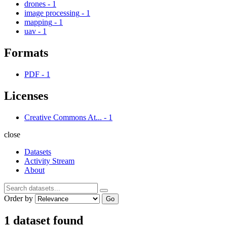
drones
-
1
image processing
-
1
mapping
-
1
uav
-
1
Formats
PDF
-
1
Licenses
Creative Commons At...
-
1
close
Datasets
Activity Stream
About
Order by
Go
1 dataset found