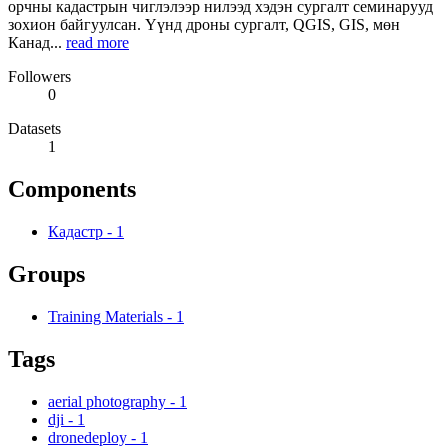
орчны кадастрын чиглэлээр нилээд хэдэн сургалт семинарууд
зохион байгуулсан. Үүнд дроны сургалт, QGIS, GIS, мөн
Канад...
read more
Followers
0
Datasets
1
Components
Кадастр
-
1
Groups
Training Materials
-
1
Tags
aerial photography
-
1
dji
-
1
dronedeploy
-
1