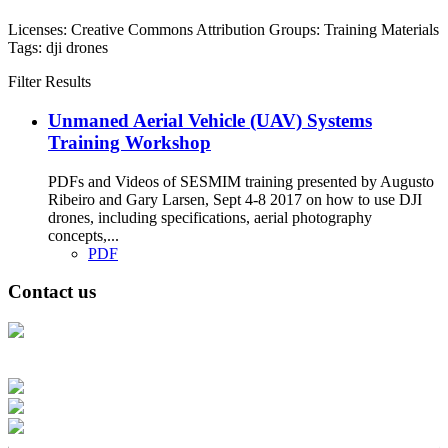
Licenses:
Creative Commons Attribution
Groups:
Training Materials
Tags:
dji
drones
Filter Results
Unmaned Aerial Vehicle (UAV) Systems
Training Workshop
PDFs and Videos of SESMIM training presented by Augusto
Ribeiro and Gary Larsen, Sept 4-8 2017 on how to use DJI
drones, including specifications, aerial photography
concepts,...
PDF
Contact us
Address: Ашигт малтмал, газрын тосны газар, Монгол Улс, Улаанбаатар
хот 15170, Чингэлтэй дүүрэг, Барилгачдын талбай-3, Засгийн газрын XII
байр, баруун жигүүр
Факс: 976-11-310370
Вэб админ: 976-51-263915
Цахим шуудан: info@mrpam.gov.mn