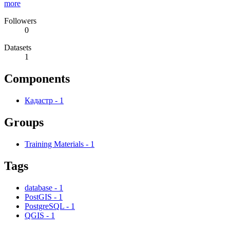
more
Followers
0
Datasets
1
Components
Кадастр
-
1
Groups
Training Materials
-
1
Tags
database
-
1
PostGIS
-
1
PostgreSQL
-
1
QGIS
-
1