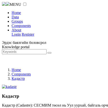
MENU
Home
Data
Groups
Components
About
Login
Register
Эрдэс баялгийн боловсрол
Knowledge portal
Home
Components
Кадастр
Кадастр
Кадастр (Cadastre): СЕСМИМ төсөл нь Уул уурхай, байгаль орч