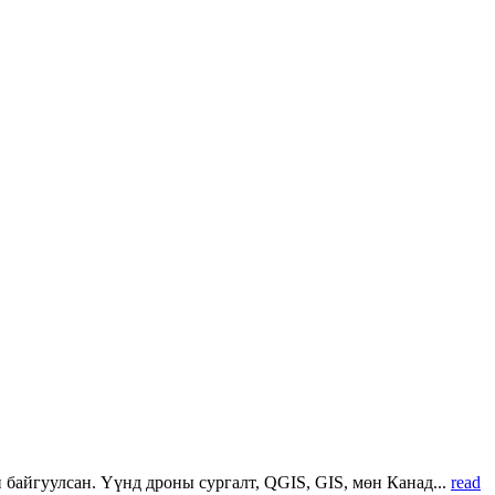
 байгуулсан. Үүнд дроны сургалт, QGIS, GIS, мөн Канад...
read