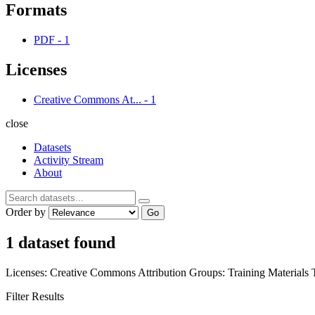
Formats
PDF
-
1
Licenses
Creative Commons At...
-
1
close
Datasets
Activity Stream
About
Order by
Go
1 dataset found
Licenses:
Creative Commons Attribution
Groups:
Training Materials
Filter Results