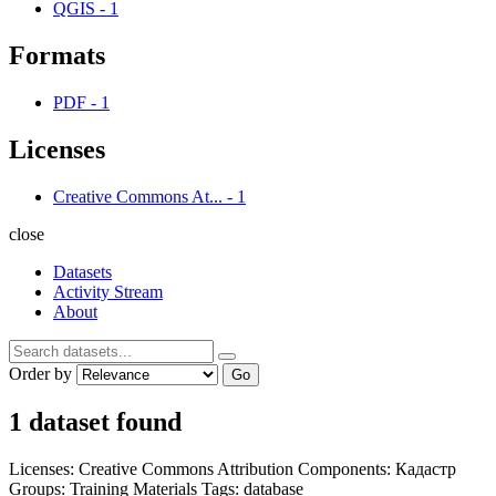
QGIS
-
1
Formats
PDF
-
1
Licenses
Creative Commons At...
-
1
close
Datasets
Activity Stream
About
Order by
Go
1 dataset found
Licenses:
Creative Commons Attribution
Components:
Кадастр
Groups:
Training Materials
Tags:
database