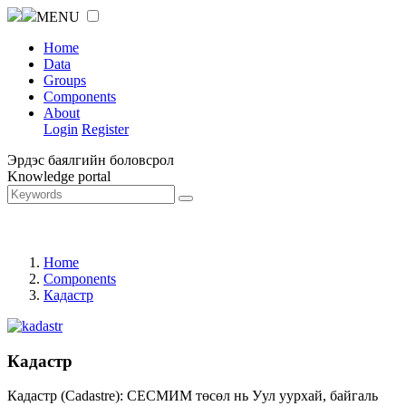
MENU
Home
Data
Groups
Components
About
Login
Register
Эрдэс баялгийн боловсрол
Knowledge portal
Home
Components
Кадастр
Кадастр
Кадастр (Cadastre): СЕСМИМ төсөл нь Уул уурхай, байгаль