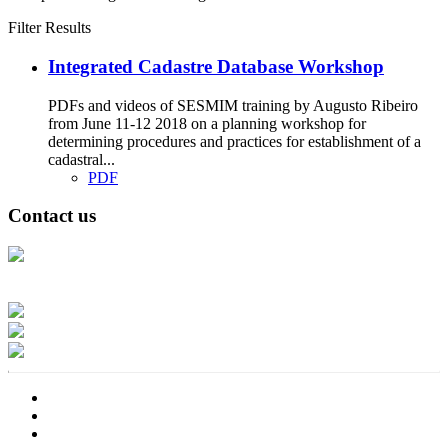
Filter Results
Integrated Cadastre Database Workshop
PDFs and videos of SESMIM training by Augusto Ribeiro
from June 11-12 2018 on a planning workshop for
determining procedures and practices for establishment of a
cadastral...
PDF
Contact us
Address: Ашигт малтмал, газрын тосны газар, Монгол Улс, Улаанбаатар
хот 15170, Чингэлтэй дүүрэг, Барилгачдын талбай-3, Засгийн газрын XII
байр, баруун жигүүр
Факс: 976-11-310370
Вэб админ: 976-51-263915
Цахим шуудан: info@mrpam.gov.mn