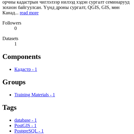
орчны кадастрын чиглэлээр нилээд хэдэн сургалт семинарууд
зохион байгуулсан. Үүнд дроны сургалт, QGIS, GIS, мөн
Канад...
read more
Followers
0
Datasets
1
Components
Кадастр
-
1
Groups
Training Materials
-
1
Tags
database
-
1
PostGIS
-
1
PostgreSQL
-
1