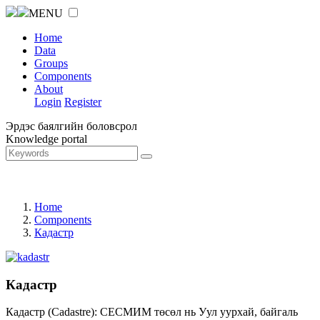
MENU
Home
Data
Groups
Components
About
Login
Register
Эрдэс баялгийн боловсрол
Knowledge portal
Home
Components
Кадастр
Кадастр
Кадастр (Cadastre): СЕСМИМ төсөл нь Уул уурхай, байгаль