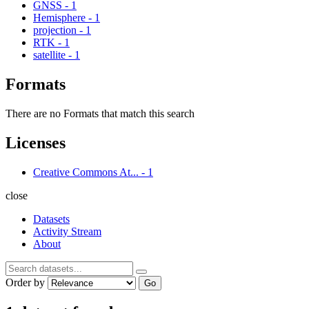
GNSS
-
1
Hemisphere
-
1
projection
-
1
RTK
-
1
satellite
-
1
Formats
There are no Formats that match this search
Licenses
Creative Commons At...
-
1
close
Datasets
Activity Stream
About
Order by
Go