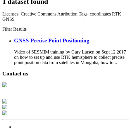
1 dataset found
Licenses:
Creative Commons Attribution
Tags:
coordinates
RTK
GNSS
Filter Results
GNSS Precise Point Positioning
Video of SESMIM training by Gary Larsen on Sept 12 2017
on how to set up and use RTK hemisphere to collect precise
point position data from satellites in Mongolia, how to...
Contact us
Address: Ашигт малтмал, газрын тосны газар, Монгол Улс, Улаанбаатар
хот 15170, Чингэлтэй дүүрэг, Барилгачдын талбай-3, Засгийн газрын XII
байр, баруун жигүүр
Факс: 976-11-310370
Вэб админ: 976-51-263915
Цахим шуудан: info@mrpam.gov.mn