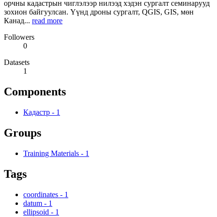
орчны кадастрын чиглэлээр нилээд хэдэн сургалт семинарууд
зохион байгуулсан. Үүнд дроны сургалт, QGIS, GIS, мөн
Канад...
read more
Followers
0
Datasets
1
Components
Кадастр
-
1
Groups
Training Materials
-
1
Tags
coordinates
-
1
datum
-
1
ellipsoid
-
1