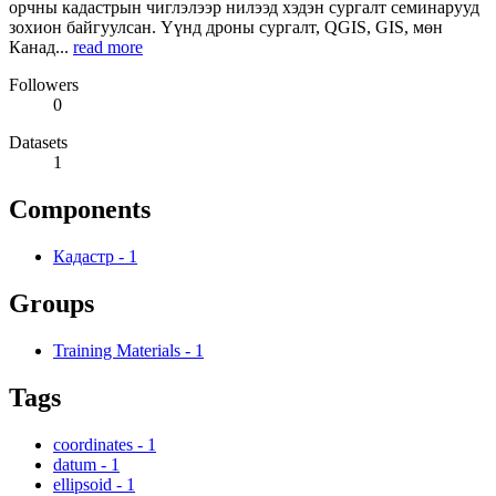
орчны кадастрын чиглэлээр нилээд хэдэн сургалт семинарууд
зохион байгуулсан. Үүнд дроны сургалт, QGIS, GIS, мөн
Канад...
read more
Followers
0
Datasets
1
Components
Кадастр
-
1
Groups
Training Materials
-
1
Tags
coordinates
-
1
datum
-
1
ellipsoid
-
1