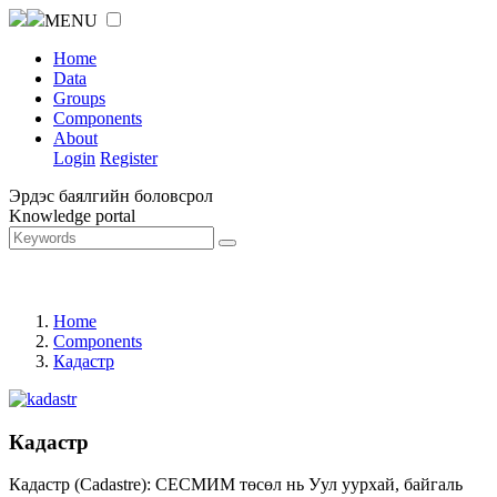
MENU
Home
Data
Groups
Components
About
Login
Register
Эрдэс баялгийн боловсрол
Knowledge portal
Home
Components
Кадастр
Кадастр
Кадастр (Cadastre): СЕСМИМ төсөл нь Уул уурхай, байгаль