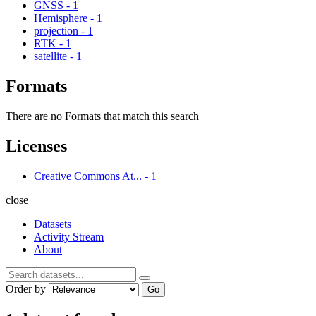
GNSS
-
1
Hemisphere
-
1
projection
-
1
RTK
-
1
satellite
-
1
Formats
There are no Formats that match this search
Licenses
Creative Commons At...
-
1
close
Datasets
Activity Stream
About
Order by
Go