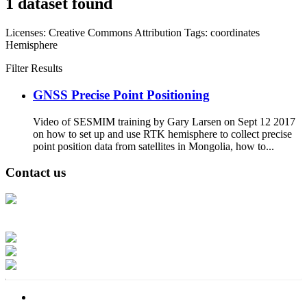
1 dataset found
Licenses:
Creative Commons Attribution
Tags:
coordinates
Hemisphere
Filter Results
GNSS Precise Point Positioning
Video of SESMIM training by Gary Larsen on Sept 12 2017
on how to set up and use RTK hemisphere to collect precise
point position data from satellites in Mongolia, how to...
Contact us
Address: Ашигт малтмал, газрын тосны газар, Монгол Улс, Улаанбаатар
хот 15170, Чингэлтэй дүүрэг, Барилгачдын талбай-3, Засгийн газрын XII
байр, баруун жигүүр
Факс: 976-11-310370
Вэб админ: 976-51-263915
Цахим шуудан: info@mrpam.gov.mn