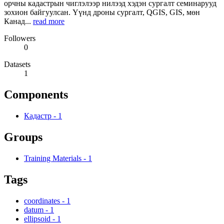
орчны кадастрын чиглэлээр нилээд хэдэн сургалт семинарууд
зохион байгуулсан. Үүнд дроны сургалт, QGIS, GIS, мөн
Канад...
read more
Followers
0
Datasets
1
Components
Кадастр
-
1
Groups
Training Materials
-
1
Tags
coordinates
-
1
datum
-
1
ellipsoid
-
1