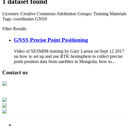
1 dataset found
Licenses:
Creative Commons Attribution
Groups:
Training Materials
Tags:
coordinates
GNSS
Filter Results
GNSS Precise Point Positioning
Video of SESMIM training by Gary Larsen on Sept 12 2017
on how to set up and use RTK hemisphere to collect precise
point position data from satellites in Mongolia, how to...
Contact us
Address: Ашигт малтмал, газрын тосны газар, Монгол Улс, Улаанбаатар
хот 15170, Чингэлтэй дүүрэг, Барилгачдын талбай-3, Засгийн газрын XII
байр, баруун жигүүр
Факс: 976-11-310370
Вэб админ: 976-51-263915
Цахим шуудан: info@mrpam.gov.mn