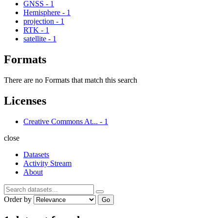
GNSS
-
1
Hemisphere
-
1
projection
-
1
RTK
-
1
satellite
-
1
Formats
There are no Formats that match this search
Licenses
Creative Commons At...
-
1
close
Datasets
Activity Stream
About
Order by
Go