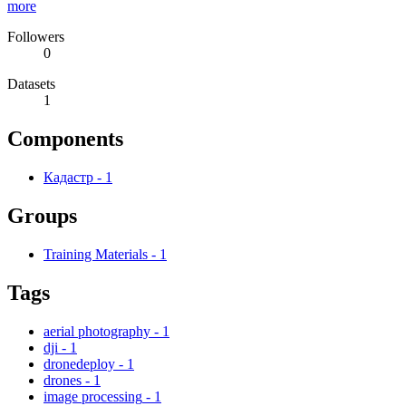
more
Followers
0
Datasets
1
Components
Кадастр
-
1
Groups
Training Materials
-
1
Tags
aerial photography
-
1
dji
-
1
dronedeploy
-
1
drones
-
1
image processing
-
1