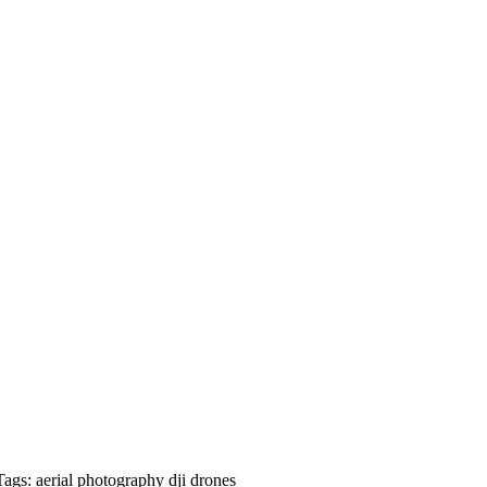
Tags:
aerial photography
dji
drones