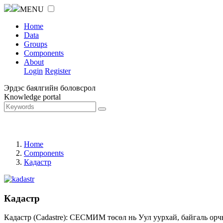
MENU
Home
Data
Groups
Components
About
Login
Register
Эрдэс баялгийн боловсрол
Knowledge portal
Home
Components
Кадастр
Кадастр
Кадастр (Cadastre): СЕСМИМ төсөл нь Уул уурхай, байгаль орч