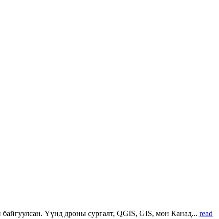
 байгуулсан. Үүнд дроны сургалт, QGIS, GIS, мөн Канад...
read