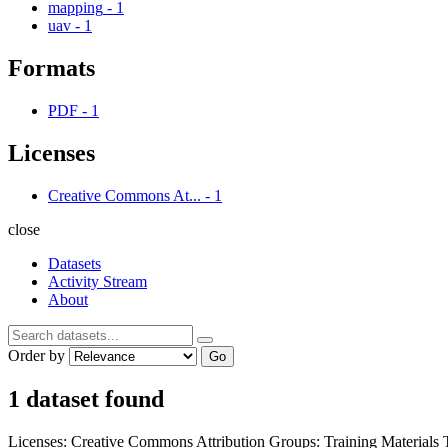
mapping
-
1
uav
-
1
Formats
PDF
-
1
Licenses
Creative Commons At...
-
1
close
Datasets
Activity Stream
About
Order by
Go
1 dataset found
Licenses:
Creative Commons Attribution
Groups:
Training Materials