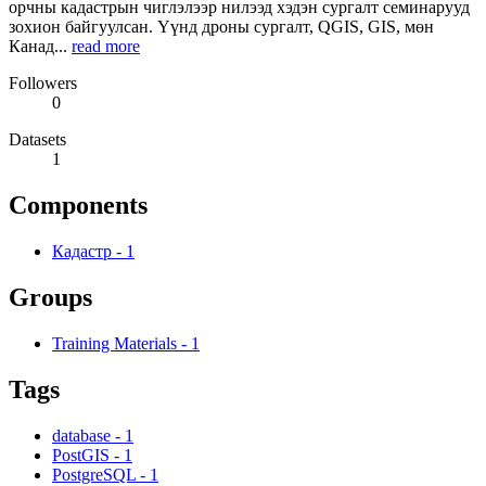
орчны кадастрын чиглэлээр нилээд хэдэн сургалт семинарууд
зохион байгуулсан. Үүнд дроны сургалт, QGIS, GIS, мөн
Канад...
read more
Followers
0
Datasets
1
Components
Кадастр
-
1
Groups
Training Materials
-
1
Tags
database
-
1
PostGIS
-
1
PostgreSQL
-
1