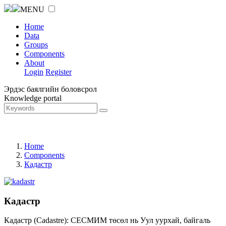
MENU
Home
Data
Groups
Components
About
Login
Register
Эрдэс баялгийн боловсрол
Knowledge portal
Home
Components
Кадастр
Кадастр
Кадастр (Cadastre): СЕСМИМ төсөл нь Уул уурхай, байгаль