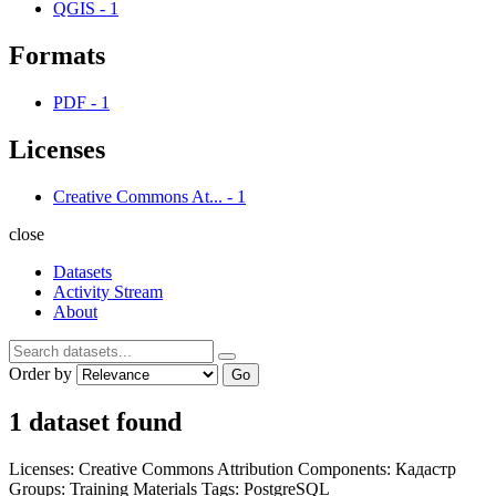
QGIS
-
1
Formats
PDF
-
1
Licenses
Creative Commons At...
-
1
close
Datasets
Activity Stream
About
Order by
Go
1 dataset found
Licenses:
Creative Commons Attribution
Components:
Кадастр
Groups:
Training Materials
Tags:
PostgreSQL