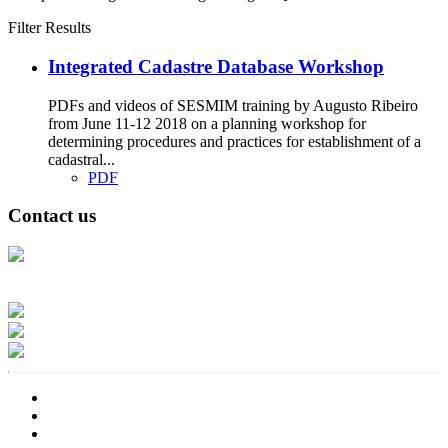
Filter Results
Integrated Cadastre Database Workshop
PDFs and videos of SESMIM training by Augusto Ribeiro
from June 11-12 2018 on a planning workshop for
determining procedures and practices for establishment of a
cadastral...
PDF
Contact us
Address: Ашигт малтмал, газрын тосны газар, Монгол Улс, Улаанбаатар
хот 15170, Чингэлтэй дүүрэг, Барилгачдын талбай-3, Засгийн газрын XII
байр, баруун жигүүр
Факс: 976-11-310370
Вэб админ: 976-51-263915
Цахим шуудан: info@mrpam.gov.mn