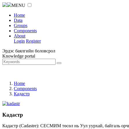
MENU
Home
Data
Groups
Components
About
Login
Register
Эрдэс баялгийн боловсрол
Knowledge portal
Home
Components
Кадастр
Кадастр
Кадастр (Cadastre): СЕСМИМ төсөл нь Уул уурхай, байгаль орч