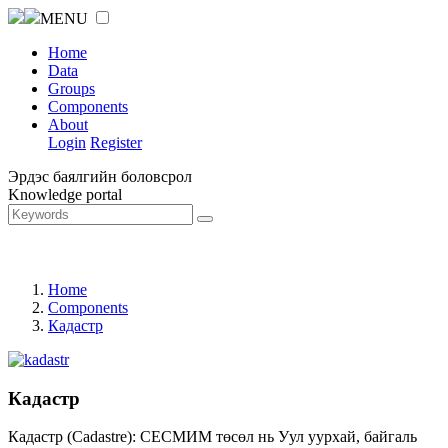
MENU
Home
Data
Groups
Components
About
Login
Register
Эрдэс баялгийн боловсрол
Knowledge portal
Home
Components
Кадастр
Кадастр
Кадастр (Cadastre): СЕСМИМ төсөл нь Уул уурхай, байгаль