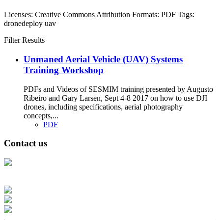
Licenses:
Creative Commons Attribution
Formats:
PDF
Tags:
dronedeploy
uav
Filter Results
Unmaned Aerial Vehicle (UAV) Systems
Training Workshop
PDFs and Videos of SESMIM training presented by Augusto
Ribeiro and Gary Larsen, Sept 4-8 2017 on how to use DJI
drones, including specifications, aerial photography
concepts,...
PDF
Contact us
Address: Ашигт малтмал, газрын тосны газар, Монгол Улс, Улаанбаатар
хот 15170, Чингэлтэй дүүрэг, Барилгачдын талбай-3, Засгийн газрын XII
байр, баруун жигүүр
Факс: 976-11-310370
Вэб админ: 976-51-263915
Цахим шуудан: info@mrpam.gov.mn