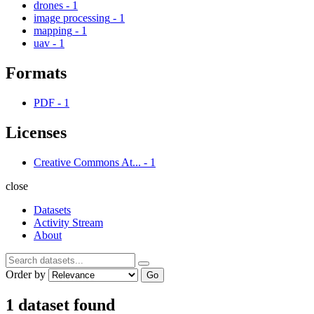
drones
-
1
image processing
-
1
mapping
-
1
uav
-
1
Formats
PDF
-
1
Licenses
Creative Commons At...
-
1
close
Datasets
Activity Stream
About
Order by
Go
1 dataset found