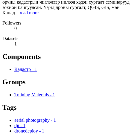
орчны кадастрын чиглэлээр нилээд хэдэн сургалт семинарууд
зохион байгуулсан. Үүнд дроны сургалт, QGIS, GIS, мөн
Канад...
read more
Followers
0
Datasets
1
Components
Кадастр
-
1
Groups
Training Materials
-
1
Tags
aerial photography
-
1
dji
-
1
dronedeploy
-
1