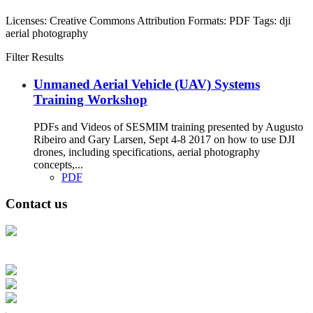
Licenses:
Creative Commons Attribution
Formats:
PDF
Tags:
dji
aerial photography
Filter Results
Unmaned Aerial Vehicle (UAV) Systems
Training Workshop
PDFs and Videos of SESMIM training presented by Augusto
Ribeiro and Gary Larsen, Sept 4-8 2017 on how to use DJI
drones, including specifications, aerial photography
concepts,...
PDF
Contact us
Address: Ашигт малтмал, газрын тосны газар, Монгол Улс, Улаанбаатар
хот 15170, Чингэлтэй дүүрэг, Барилгачдын талбай-3, Засгийн газрын XII
байр, баруун жигүүр
Факс: 976-11-310370
Вэб админ: 976-51-263915
Цахим шуудан: info@mrpam.gov.mn