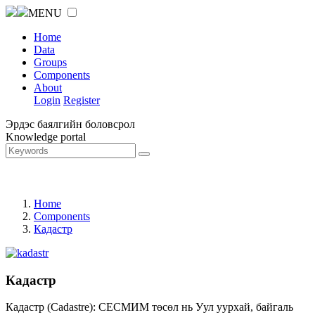
MENU
Home
Data
Groups
Components
About
Login
Register
Эрдэс баялгийн боловсрол
Knowledge portal
Home
Components
Кадастр
Кадастр
Кадастр (Cadastre): СЕСМИМ төсөл нь Уул уурхай, байгаль