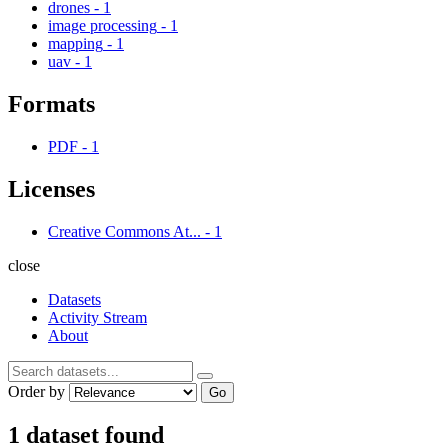
drones
-
1
image processing
-
1
mapping
-
1
uav
-
1
Formats
PDF
-
1
Licenses
Creative Commons At...
-
1
close
Datasets
Activity Stream
About
Order by
Go
1 dataset found