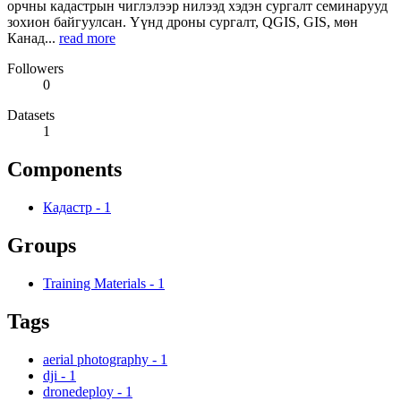
орчны кадастрын чиглэлээр нилээд хэдэн сургалт семинарууд
зохион байгуулсан. Үүнд дроны сургалт, QGIS, GIS, мөн
Канад...
read more
Followers
0
Datasets
1
Components
Кадастр
-
1
Groups
Training Materials
-
1
Tags
aerial photography
-
1
dji
-
1
dronedeploy
-
1