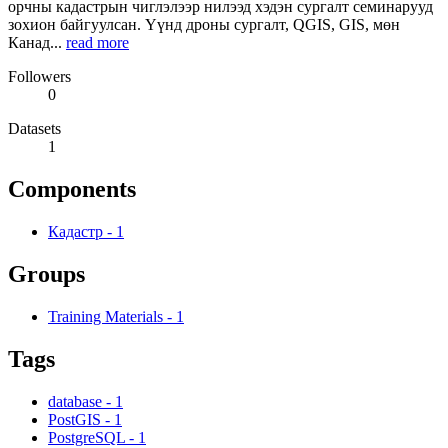
орчны кадастрын чиглэлээр нилээд хэдэн сургалт семинарууд
зохион байгуулсан. Үүнд дроны сургалт, QGIS, GIS, мөн
Канад...
read more
Followers
0
Datasets
1
Components
Кадастр
-
1
Groups
Training Materials
-
1
Tags
database
-
1
PostGIS
-
1
PostgreSQL
-
1