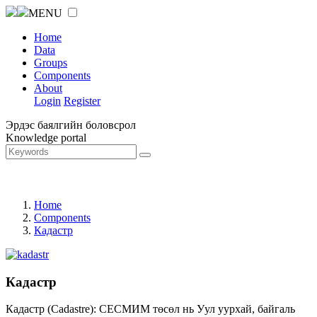
MENU
Home
Data
Groups
Components
About
Login
Register
Эрдэс баялгийн боловсрол
Knowledge portal
Home
Components
Кадастр
Кадастр
Кадастр (Cadastre): СЕСМИМ төсөл нь Уул уурхай, байгаль