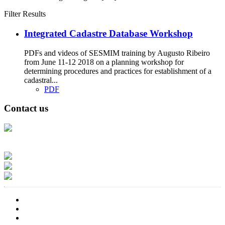
Filter Results
Integrated Cadastre Database Workshop
PDFs and videos of SESMIM training by Augusto Ribeiro
from June 11-12 2018 on a planning workshop for
determining procedures and practices for establishment of a
cadastral...
PDF
Contact us
Address: Ашигт малтмал, газрын тосны газар, Монгол Улс, Улаанбаатар
хот 15170, Чингэлтэй дүүрэг, Барилгачдын талбай-3, Засгийн газрын XII
байр, баруун жигүүр
Факс: 976-11-310370
Вэб админ: 976-51-263915
Цахим шуудан: info@mrpam.gov.mn