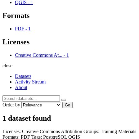
QGIS
-
1
Formats
PDF
-
1
Licenses
Creative Commons At...
-
1
close
Datasets
Activity Stream
About
Order by
Go
1 dataset found
Licenses:
Creative Commons Attribution
Groups:
Training Materials
Formats:
PDF
Tags:
PostgreSQL
QGIS