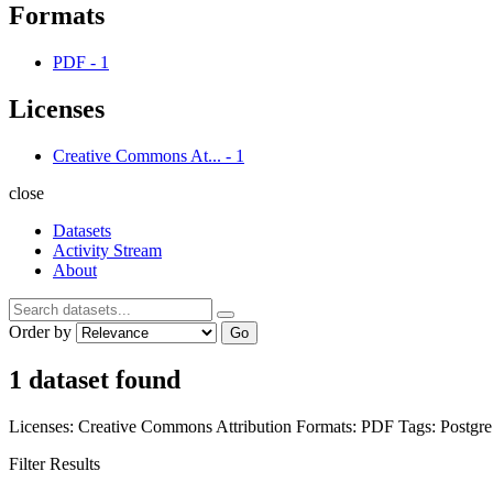
Formats
PDF
-
1
Licenses
Creative Commons At...
-
1
close
Datasets
Activity Stream
About
Order by
Go
1 dataset found
Licenses:
Creative Commons Attribution
Formats:
PDF
Tags:
Postg
Filter Results