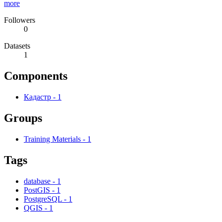
more
Followers
0
Datasets
1
Components
Кадастр
-
1
Groups
Training Materials
-
1
Tags
database
-
1
PostGIS
-
1
PostgreSQL
-
1
QGIS
-
1