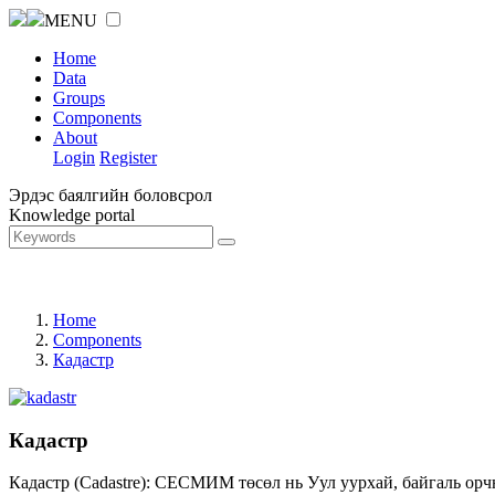
MENU
Home
Data
Groups
Components
About
Login
Register
Эрдэс баялгийн боловсрол
Knowledge portal
Home
Components
Кадастр
Кадастр
Кадастр (Cadastre): СЕСМИМ төсөл нь Уул уурхай, байгаль орч