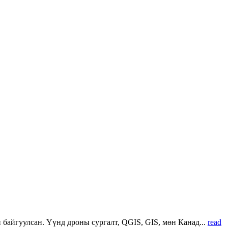
 байгуулсан. Үүнд дроны сургалт, QGIS, GIS, мөн Канад...
read