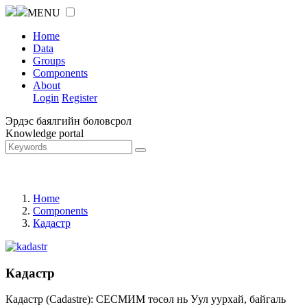
MENU
Home
Data
Groups
Components
About
Login
Register
Эрдэс баялгийн боловсрол
Knowledge portal
Home
Components
Кадастр
Кадастр
Кадастр (Cadastre): СЕСМИМ төсөл нь Уул уурхай, байгаль