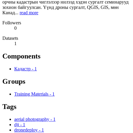
орчны кадастрын чиглэлээр нилээд хэдэн сургалт семинарууд
зохион байгуулсан. Үүнд дроны сургалт, QGIS, GIS, мөн
Канад...
read more
Followers
0
Datasets
1
Components
Кадастр
-
1
Groups
Training Materials
-
1
Tags
aerial photography
-
1
dji
-
1
dronedeploy
-
1