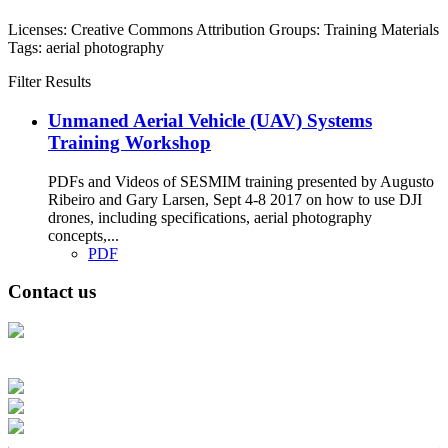
Licenses:
Creative Commons Attribution
Groups:
Training Materials
Tags:
aerial photography
Filter Results
Unmaned Aerial Vehicle (UAV) Systems
Training Workshop
PDFs and Videos of SESMIM training presented by Augusto
Ribeiro and Gary Larsen, Sept 4-8 2017 on how to use DJI
drones, including specifications, aerial photography
concepts,...
PDF
Contact us
Address: Ашигт малтмал, газрын тосны газар, Монгол Улс, Улаанбаатар
хот 15170, Чингэлтэй дүүрэг, Барилгачдын талбай-3, Засгийн газрын XII
байр, баруун жигүүр
Факс: 976-11-310370
Вэб админ: 976-51-263915
Цахим шуудан: info@mrpam.gov.mn