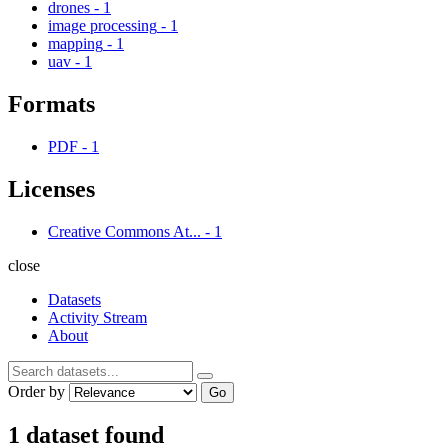
drones
-
1
image processing
-
1
mapping
-
1
uav
-
1
Formats
PDF
-
1
Licenses
Creative Commons At...
-
1
close
Datasets
Activity Stream
About
Order by
Go
1 dataset found