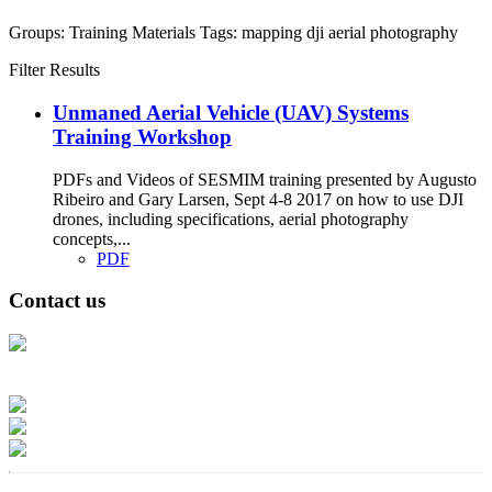
Groups:
Training Materials
Tags:
mapping
dji
aerial photography
Filter Results
Unmaned Aerial Vehicle (UAV) Systems
Training Workshop
PDFs and Videos of SESMIM training presented by Augusto
Ribeiro and Gary Larsen, Sept 4-8 2017 on how to use DJI
drones, including specifications, aerial photography
concepts,...
PDF
Contact us
Address: Ашигт малтмал, газрын тосны газар, Монгол Улс, Улаанбаатар
хот 15170, Чингэлтэй дүүрэг, Барилгачдын талбай-3, Засгийн газрын XII
байр, баруун жигүүр
Факс: 976-11-310370
Вэб админ: 976-51-263915
Цахим шуудан: info@mrpam.gov.mn