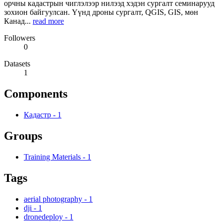
орчны кадастрын чиглэлээр нилээд хэдэн сургалт семинарууд
зохион байгуулсан. Үүнд дроны сургалт, QGIS, GIS, мөн
Канад...
read more
Followers
0
Datasets
1
Components
Кадастр
-
1
Groups
Training Materials
-
1
Tags
aerial photography
-
1
dji
-
1
dronedeploy
-
1