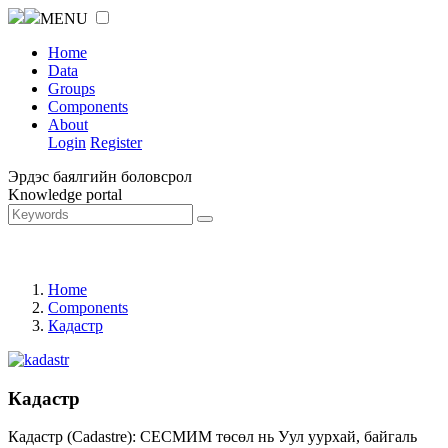
MENU
Home
Data
Groups
Components
About
Login
Register
Эрдэс баялгийн боловсрол
Knowledge portal
Home
Components
Кадастр
Кадастр
Кадастр (Cadastre): СЕСМИМ төсөл нь Уул уурхай, байгаль