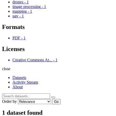
drones
-
1
image processing
-
1
mapping
-
1
uav
-
1
Formats
PDF
-
1
Licenses
Creative Commons At...
-
1
close
Datasets
Activity Stream
About
Order by
Go
1 dataset found